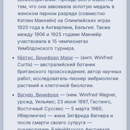
тем, что она завоевала золотую медаль в
женском парном разряде (совместно
Кэтлин Маккейн) на Олимпийских играх
1920 года в Антверпене, Бельгия. Также
между 1906 и 1925 годами Макнейр
участвовала в 15 чемпионатах
Уимблдонского турнира.
Кёртис, Винифред Мэри
— (англ. Winifred
Curtis) — австралийский ботаник
британского происхождения, автор научных
работ, исследователь-пионер эмбриологии
растений и клеточной биологии.
Вагнер, Винифред
— (нем. Winifred Wagner,
урожд. Уильямс; 23 июня 1897, Гастингс,
Восточный Суссекс — 5 марта 1980,
Иберлинген) — жена Зигфрида Вагнера и
после смерти своего супруга —
руководитель Байрёйтского фестиваля.