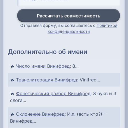
Рассчитать совместимость
Отправляя форму, вы соглашаетесь с
Политикой
конфиденциальности
Дополнительно об имени
🔥
Число имени Винифред
: 8...
🔥
Транслитерация Винифред
: Vinifred...
🔥
Фонетический разбор Винифред
: 8 букв и 3
слога...
🔥
Склонение Винифред
: И.п. (есть кто?) -
Винифред...