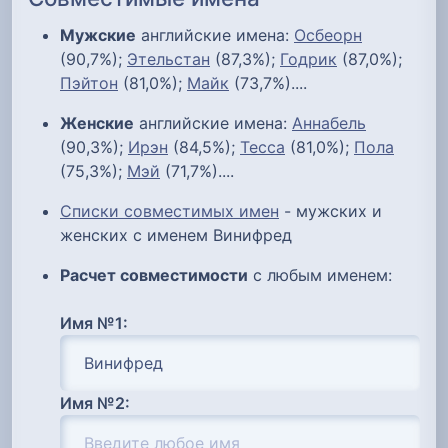
Мужские
английские имена:
Осбеорн
(90,7%);
Этельстан
(87,3%);
Годрик
(87,0%);
Пэйтон
(81,0%);
Майк
(73,7%)....
Женские
английские имена:
Аннабель
(90,3%);
Ирэн
(84,5%);
Тесса
(81,0%);
Пола
(75,3%);
Мэй
(71,7%)....
Списки совместимых имен
- мужских и
женских с именем Винифред
Расчет совместимости
с любым именем:
Имя №1:
Имя №2: