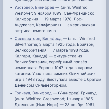
Уэстовер, Винифред
— (англ. Winifred
Westover; 9 ноября 1899, Сан-Франциско,
Калифорния — 19 марта 1978, Лос-
Анджелес, Калифорния) — американская
актриса немого кино.
Сильверторн, Винифред
— (англ. Winifred
Silverthorne; 3 марта 1925 года, Брайтон,
Великобритания — 7 марта 1998 года,
Калгари, Канада) — фигуристка из
Великобритании, серебряный призёр
чемпионата Европы 1947 года в парном
катании. Участница зимних Олимпийских
игр в 1948 году. Выступала вместе с братом
Деннисом Сильверторном.
Гринвуд, Винифред
— (Уинифред) Гринвуд
(англ. Winifred Greenwood; 1 января 1885.
Дженесио (Нью-Йорк) — 23 ноября 1961,