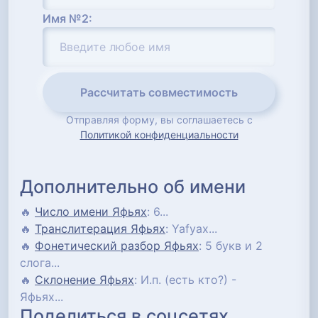
Имя №2:
Рассчитать совместимость
Отправляя форму, вы соглашаетесь с
Политикой конфиденциальности
Дополнительно об имени
🔥
Число имени Яфьях
: 6...
🔥
Транслитерация Яфьях
: Yafyax...
🔥
Фонетический разбор Яфьях
: 5 букв и 2
слога...
🔥
Склонение Яфьях
: И.п. (есть кто?) -
Яфьях...
Поделиться в соцсетях