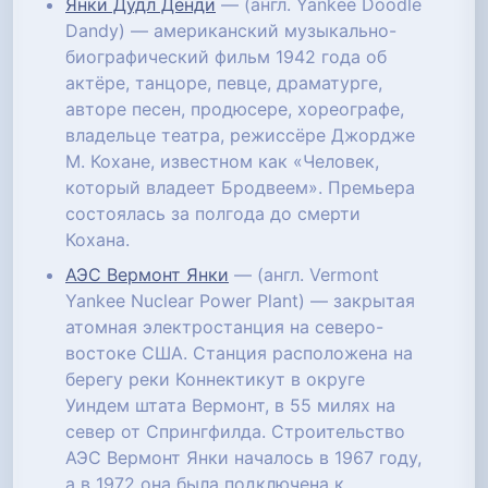
Янки Дудл Денди
— (англ. Yankee Doodle
Dandy) — американский музыкально-
биографический фильм 1942 года об
актёре, танцоре, певце, драматурге,
авторе песен, продюсере, хореографе,
владельце театра, режиссёре Джордже
М. Кохане, известном как «Человек,
который владеет Бродвеем». Премьера
состоялась за полгода до смерти
Кохана.
АЭС Вермонт Янки
— (англ. Vermont
Yankee Nuclear Power Plant) — закрытая
атомная электростанция на северо-
востоке США. Станция расположена на
берегу реки Коннектикут в округе
Уиндем штата Вермонт, в 55 милях на
север от Спрингфилда. Строительство
АЭС Вермонт Янки началось в 1967 году,
а в 1972 она была подключена к