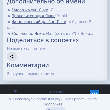
Дополнительно об имени
🔥
Число имени Янки
: 7...
🔥
Транслитерация Янки
: Yanki...
🔥
Фонетический разбор Янки
: 4 буквы и 2
слога...
🔥
Склонение Янки
: И.п. (есть кто?) - Янки...
Поделиться в соцсетях
Нажмите на кнопку:
Комментарии
Загрузка комментариев…
✉
Политика
Отправить
конфиденциальности
Мы используем cookie для улучшения работы сайта.
сообщение
imena-znachenie.ru, ©
Подробнее
2012-2026