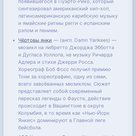
появившегося в Пуэрто-Рико, который
синтезировал американский хип-хоп,
латиноамериканскую карибскую музыку
и ямайские ритмы регги с испанским
рэпом и пением.
Чёртовы янки
— (англ. Damn Yankees) —
мюзикл на либретто Джорджа Эбботта
и Дугласа Уоллопа, на музыку Ричарда
Адлера и стихи Джерри Росса.
Хореограф Боб Фосс получил премию
Тони за хореографию, одну из семи,
всего завоёванных мюзиклом. Сюжет
представляет собой современный
пересказ легенды о Фаусте, действие
происходит в Вашингтоне в округе
Колумбия, в то время как «Нью-Йорк
Янкис» доминируют в Главной лиге
бейсбола.