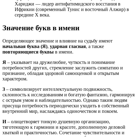
Хариджи — лидер антифатимидского восстания в
Ифрикии (современный Тунис и восточный Алжир) в
середине X века.
Значение букв в имени
Определяющее значение и влияние на судьбу имеют
начальная буква (Я)
,
ударная гласная
, а также
повторяющиеся буквы
в имени.
Я
– указывает на дружелюбие, чуткость и понимание
потребностей других, стремление заслужить симпатию и
признание, обладая здоровой самооценкой и открытым
характером.
З
– символизирует интеллектуальную подвижность,
склонность к исследованиям и богатую фантазию, гармонируя
с острым умом и наблюдательностью. Однако таким людям
присуща потребность периодически уходить в собственный
внутренний мир, наслаждаясь одиночеством и покоем.
И
– олицетворяет тонкую душевную организацию,
тяготеющую к гармонии и красоте, дополненную деловой
хваткой и практичностью. Сочетание чувствительности и