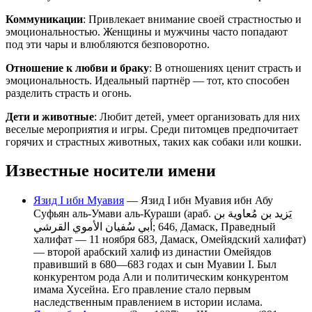
Коммуникации
: Привлекает внимание своей страстностью и
эмоциональностью. Женщины и мужчины часто попадают
под эти чары и влюбляются безповоротно.
Отношение к любви и браку
: В отношениях ценит страсть и
эмоциональность. Идеальный партнёр — тот, кто способен
разделить страсть и огонь.
Дети и животные
: Любит детей, умеет организовать для них
веселые мероприятия и игры. Среди питомцев предпочитает
горячих и страстных животных, таких как собаки или кошки.
Известные носители имени
Язид I ибн Муавия
— Язид I ибн Муавия ибн Абу
Суфьян аль-Умави аль-Кураши (араб. يَزيد بن مُعاوية بن
أبي سُفيان الأموي القرشي‎; 646, Дамаск, Праведный
халифат — 11 ноября 683, Дамаск, Омейядский халифат)
— второй арабский халиф из династии Омейядов
правивший в 680—683 годах и сын Муавии I. Был
конкурентом рода Али и политическим конкурентом
имама Хусейна. Его правление стало первым
наследственным правлением в истории ислама.