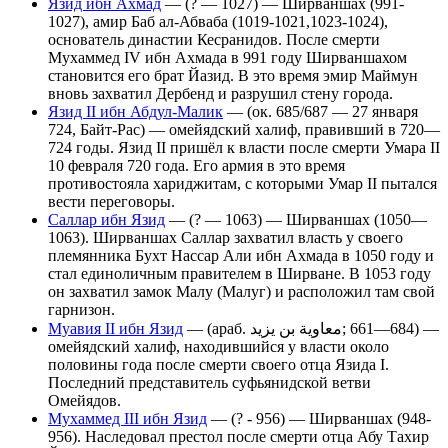
Язид ибн Ахмад
— (? — 1027) — Ширваншах (991-
1027), амир Баб ал-Абваба (1019-1021,1023-1024),
основатель династии Кесранидов. После смерти
Мухаммед IV ибн Ахмада в 991 году Ширваншахом
становится его брат Йазид. В это время эмир Маймун
вновь захватил Дербенд и разрушил стену города.
Язид II ибн Абдул-Малик
— (ок. 685/687 — 27 января
724, Байт-Рас) — омейядский халиф, правивший в 720—
724 годы. Язид II пришёл к власти после смерти Умара II
10 февраля 720 года. Его армия в это время
противостояла хариджитам, с которыми Умар II пытался
вести переговоры.
Саллар ибн Язид
— (? — 1063) — Ширваншах (1050—
1063). Ширваншах Саллар захватил власть у своего
племянника Бухт Нассар Али ибн Ахмада в 1050 году и
стал единоличным правителем в Ширване. В 1053 году
он захватил замок Малу (Малуг) и расположил там свой
гарнизон.
Муавия II ибн Язид
— (араб. معاوية بن يزيد‎; 661—684) —
омейядский халиф, находившийся у власти около
половины года после смерти своего отца Язида I.
Последний представитель суфьянидской ветви
Омейядов.
Мухаммед III ибн Язид
— (? - 956) — Ширваншах (948-
956). Наследовал престол после смерти отца Абу Тахир