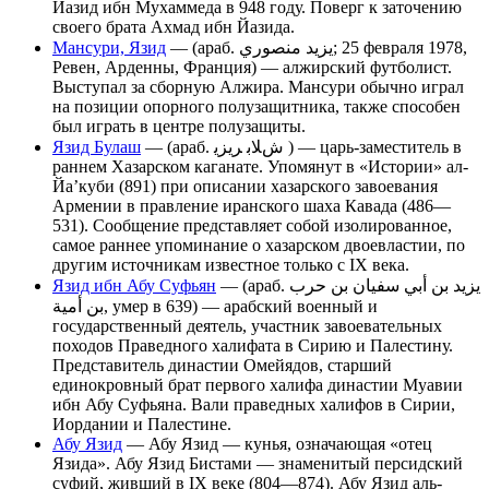
Йазид ибн Мухаммеда в 948 году. Поверг к заточению
своего брата Ахмад ибн Йазида.
Мансури, Язид
— (араб. يزيد منصوري‎; 25 февраля 1978,
Ревен, Арденны, Франция) — алжирский футболист.
Выступал за сборную Алжира. Мансури обычно играл
на позиции опорного полузащитника, также способен
был играть в центре полузащиты.
Язид Булаш
— (араб. شﻼﺑ ﺮﻳﺰﻳ ‎) — царь-заместитель в
раннем Хазарском каганате. Упомянут в «Истории» ал-
Йа’куби (891) при описании хазарского завоевания
Армении в правление иранского шаха Кавада (486—
531). Сообщение представляет собой изолированное,
самое раннее упоминание о хазарском двоевластии, по
другим источникам известное только с IX века.
Язид ибн Абу Суфьян
— (араб. يزيد بن أبي سفيان بن حرب
بن أمية‎, умер в 639) — арабский военный и
государственный деятель, участник завоевательных
походов Праведного халифата в Сирию и Палестину.
Представитель династии Омейядов, старший
единокровный брат первого халифа династии Муавии
ибн Абу Суфьяна. Вали праведных халифов в Сирии,
Иордании и Палестине.
Абу Язид
— Абу Язид — кунья, означающая «отец
Язида». Абу Язид Бистами — знаменитый персидский
суфий, живший в IX веке (804—874). Абу Язид аль-