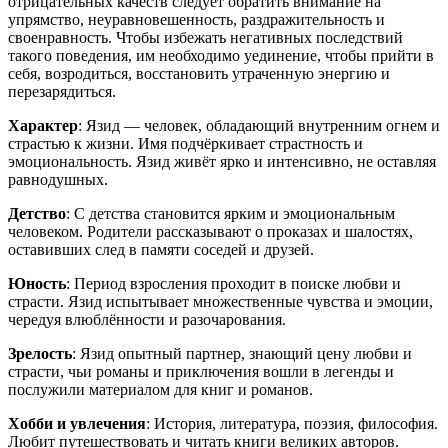
отрицательных качеств следует обратить внимание на
упрямство, неуравновешенность, раздражительность и
своенравность. Чтобы избежать негативных последствий
такого поведения, им необходимо уединение, чтобы прийти в
себя, возродиться, восстановить утраченную энергию и
перезарядиться.
Характер
: Язид — человек, обладающий внутренним огнем и
страстью к жизни. Имя подчёркивает страстность и
эмоциональность. Язид живёт ярко и интенсивно, не оставляя
равнодушных.
Детство
: С детства становится ярким и эмоциональным
человеком. Родители рассказывают о проказах и шалостях,
оставивших след в памяти соседей и друзей.
Юность
: Период взросления проходит в поиске любви и
страсти. Язид испытывает множественные чувства и эмоции,
чередуя влюблённости и разочарования.
Зрелость
: Язид опытный партнер, знающий цену любви и
страсти, чьи романы и приключения вошли в легенды и
послужили материалом для книг и романов.
Хобби и увлечения
: История, литература, поэзия, философия.
Любит путешествовать и читать книги великих авторов.