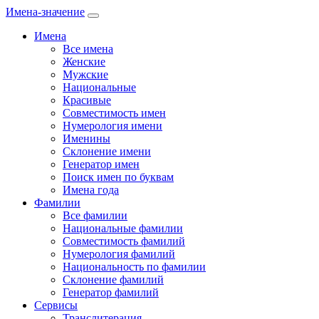
Имена-значение
Имена
Все имена
Женские
Мужские
Национальные
Красивые
Совместимость имен
Нумерология имени
Именины
Склонение имени
Генератор имен
Поиск имен по буквам
Имена года
Фамилии
Все фамилии
Национальные фамилии
Совместимость фамилий
Нумерология фамилий
Национальность по фамилии
Склонение фамилий
Генератор фамилий
Сервисы
Транслитерация