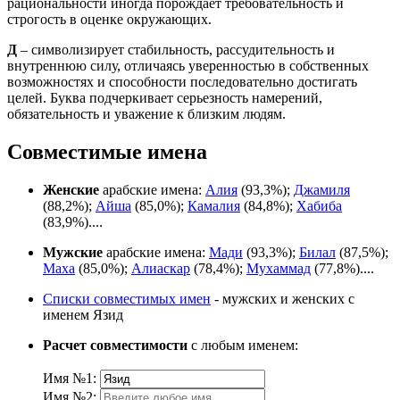
рациональности иногда порождает требовательность и
строгость в оценке окружающих.
Д
– символизирует стабильность, рассудительность и
внутреннюю силу, отличаясь уверенностью в собственных
возможностях и способности последовательно достигать
целей. Буква подчеркивает серьезность намерений,
обязательность и уважение к близким людям.
Совместимые имена
Женские
арабские имена:
Алия
(93,3%);
Джамиля
(88,2%);
Айша
(85,0%);
Камалия
(84,8%);
Хабиба
(83,9%)....
Мужские
арабские имена:
Мади
(93,3%);
Билал
(87,5%);
Маха
(85,0%);
Алиаскар
(78,4%);
Мухаммад
(77,8%)....
Списки совместимых имен
- мужских и женских с
именем Язид
Расчет совместимости
с любым именем:
Имя №1:
Имя №2: