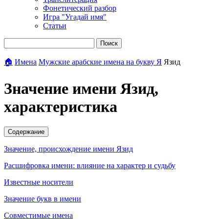
Фонетический разбор
Игра "Угадай имя"
Статьи
Поиск
🏠
Имена
Мужские арабские имена на букву Я
Язид
Значение имени Язид,
характеристика
Содержание
Значение, происхождение имени Язид
Расшифровка имени: влияние на характер и судьбу
Известные носители
Значение букв в имени
Совместимые имена