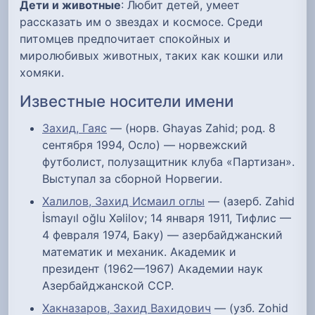
Дети и животные
: Любит детей, умеет
рассказать им о звездах и космосе. Среди
питомцев предпочитает спокойных и
миролюбивых животных, таких как кошки или
хомяки.
Известные носители имени
Захид, Гаяс
— (норв. Ghayas Zahid; род. 8
сентября 1994, Осло) — норвежский
футболист, полузащитник клуба «Партизан».
Выступал за сборной Норвегии.
Халилов, Захид Исмаил оглы
— (азерб. Zahid
İsmayıl oğlu Xəlilov; 14 января 1911, Тифлис —
4 февраля 1974, Баку) — азербайджанский
математик и механик. Академик и
президент (1962—1967) Академии наук
Азербайджанской ССР.
Хакназаров, Захид Вахидович
— (узб. Zohid