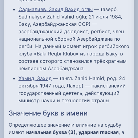
Садмалиев, Захид Вахид оглы
— (азерб.
Sədməliyev Zahid Vahid oğlu; 21 июля 1984,
Баку, Азербайджанская ССР) —
азербайджанский дзюдоист, регбист, член
национальной сборной Азербайджана по
регби. На данный момент игрок регбийского
клуба «Bakı Reqbi Klubu» из города Баку, в
составе которого становился трёхкратным
чемпионом Азербайджана.
Хамид, Захид
— (англ. Zahid Hamid; род. 24
октября 1947 года, Лахор) — пакистанский
государственный деятель, действующий
министр науки и технологий страны.
Значение букв в имени
Определяющее значение и влияние на судьбу
имеют
начальная буква (З)
,
ударная гласная
, а