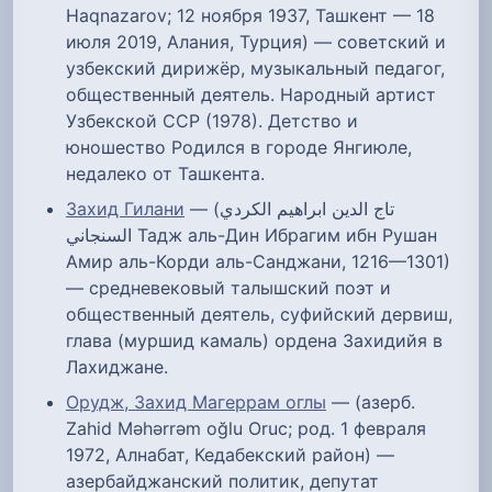
Haqnazarov; 12 ноября 1937, Ташкент — 18
июля 2019, Алания, Турция) — советский и
узбекский дирижёр, музыкальный педагог,
общественный деятель. Народный артист
Узбекской ССР (1978). Детство и
юношество Родился в городе Янгиюле,
недалеко от Ташкента.
Захид Гилани
— (تاج الدين ابراهيم الكردي
السنجاني Тадж аль-Дин Ибрагим ибн Рушан
Амир аль-Корди аль-Санджани, 1216—1301)
— средневековый талышский поэт и
общественный деятель, суфийский дервиш,
глава (муршид камаль) ордена Захидийя в
Лахиджане.
Орудж, Захид Магеррам оглы
— (азерб.
Zahid Məhərrəm oğlu Oruc; род. 1 февраля
1972, Алнабат, Кедабекский район) —
азербайджанский политик, депутат