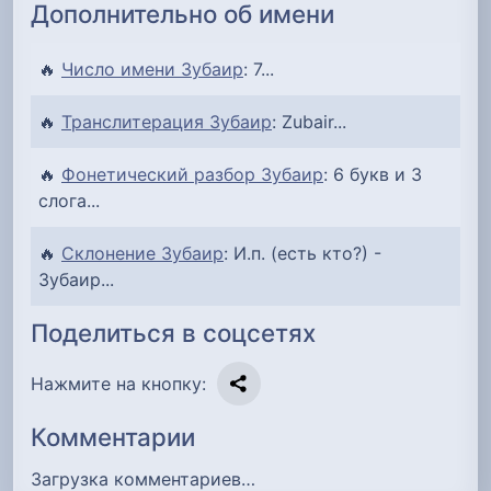
Дополнительно об имени
🔥
Число имени Зубаир
: 7...
🔥
Транслитерация Зубаир
: Zubair...
🔥
Фонетический разбор Зубаир
: 6 букв и 3
слога...
🔥
Склонение Зубаир
: И.п. (есть кто?) -
Зубаир...
Поделиться в соцсетях
Нажмите на кнопку:
Комментарии
Загрузка комментариев…