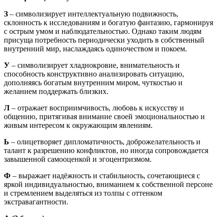
З
– символизирует интеллектуальную подвижность,
склонность к исследованиям и богатую фантазию, гармонируя
с острым умом и наблюдательностью. Однако таким людям
присуща потребность периодически уходить в собственный
внутренний мир, наслаждаясь одиночеством и покоем.
У
– символизирует хладнокровие, внимательность и
способность конструктивно анализировать ситуацию,
дополняясь богатым внутренним миром, чуткостью и
желанием поддержать близких.
Л
– отражает восприимчивость, любовь к искусству и
общению, притягивая внимание своей эмоциональностью и
живым интересом к окружающим явлениям.
Ь
– олицетворяет дипломатичность, доброжелательность и
талант к разрешению конфликтов, но иногда сопровождается
завышенной самооценкой и эгоцентризмом.
Ф
– выражает надёжность и стабильность, сочетающиеся с
яркой индивидуальностью, вниманием к собственной персоне
и стремлением выделяться из толпы с оттенком
экстравагантности.