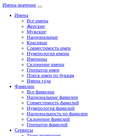
Имена-значение
Имена
Все имена
Женские
Мужские
Национальные
Красивые
Совместимость имен
Нумерология имени
Именины
Склонение имени
Генератор имен
Поиск имен по буквам
Имена года
Фамилии
Все фамилии
Национальные фамилии
Совместимость фамилий
Нумерология фамилий
Национальность по фамилии
Склонение фамилий
Генератор фамилий
Сервисы
Транслитерация