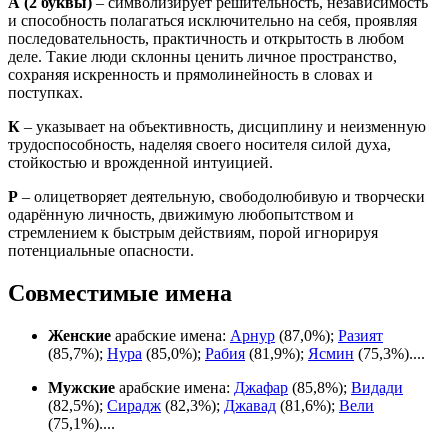
А
(2 буквы)
– символизирует решительность, независимость
и способность полагаться исключительно на себя, проявляя
последовательность, практичность и открытость в любом
деле. Такие люди склонны ценить личное пространство,
сохраняя искренность и прямолинейность в словах и
поступках.
К
– указывает на объективность, дисциплину и неизменную
трудоспособность, наделяя своего носителя силой духа,
стойкостью и врожденной интуицией.
Р
– олицетворяет деятельную, свободолюбивую и творчески
одарённую личность, движимую любопытством и
стремлением к быстрым действиям, порой игнорируя
потенциальные опасности.
Совместимые имена
Женские
арабские имена:
Арнур
(87,0%);
Разият
(85,7%);
Нура
(85,0%);
Рабия
(81,9%);
Ясмин
(75,3%)....
Мужские
арабские имена:
Джафар
(85,8%);
Видади
(82,5%);
Сирадж
(82,3%);
Джавад
(81,6%);
Вели
(75,1%)....