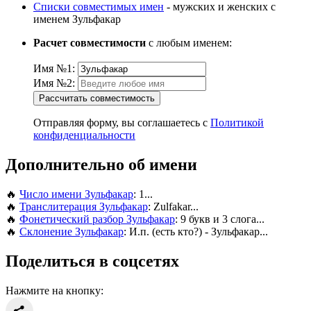
Списки совместимых имен
- мужских и женских с
именем Зульфакар
Расчет совместимости
с любым именем:
Имя №1:
Имя №2:
Рассчитать совместимость
Отправляя форму, вы соглашаетесь с
Политикой
конфиденциальности
Дополнительно об имени
🔥
Число имени Зульфакар
: 1...
🔥
Транслитерация Зульфакар
: Zulfakar...
🔥
Фонетический разбор Зульфакар
: 9 букв и 3 слога...
🔥
Склонение Зульфакар
: И.п. (есть кто?) - Зульфакар...
Поделиться в соцсетях
Нажмите на кнопку: