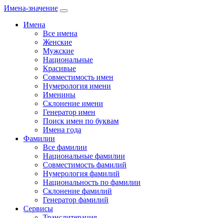
Имена-значение
Имена
Все имена
Женские
Мужские
Национальные
Красивые
Совместимость имен
Нумерология имени
Именины
Склонение имени
Генератор имен
Поиск имен по буквам
Имена года
Фамилии
Все фамилии
Национальные фамилии
Совместимость фамилий
Нумерология фамилий
Национальность по фамилии
Склонение фамилий
Генератор фамилий
Сервисы
Транслитерация