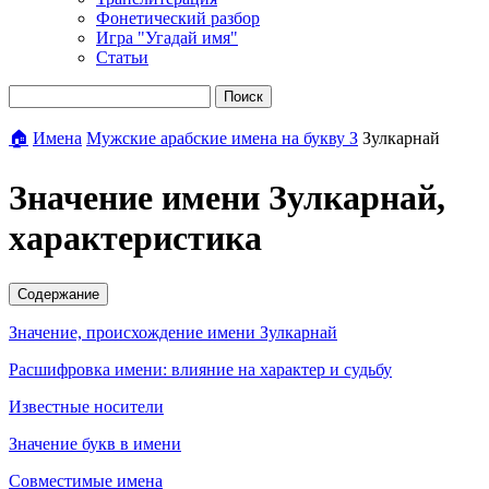
Фонетический разбор
Игра "Угадай имя"
Статьи
Поиск
🏠
Имена
Мужские арабские имена на букву З
Зулкарнай
Значение имени Зулкарнай,
характеристика
Содержание
Значение, происхождение имени Зулкарнай
Расшифровка имени: влияние на характер и судьбу
Известные носители
Значение букв в имени
Совместимые имена