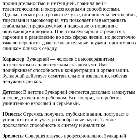
проницательностью и интуицией, граничащей с
телепатическими и экстрасенсорными способностями.
Однако, несмотря на развитое чутье, они лишены честолюбия,
тщеславия и высокомерия, что позволяет им выстраивать
стабильные, предсказуемые и надежные отношения с
окружающими людьми. При этом Зулкарнай стремится к
гармонии и равновесию во всех сферах жизни, но достаточно
тяжело переносит даже незначительные неудачи, принимая их
слишком близко к сердцу.
Характер
: Зулкарнай — человек с высокоразвитым
интеллектом и аналитическим складом ума. Имя
подчёркивает способность к концентрации и организации.
Зулкарнай действует осмотрительно и взвешенно, избегая
ненужных рисков.
Детство
: В детстве Зулкарнай считается довольно замкнутым
и сосредоточенным ребенком. Все говорят, что ребенок
удивительно взрослый и серьёзный.
Юность
: Стремясь получить глубокие знания, поступает в
университет и изучает разнообразные науки. Там же
проявляется способность к синтезу и аналитике.
Зрелость
: Совершенствуясь профессионально, Зулкарнай