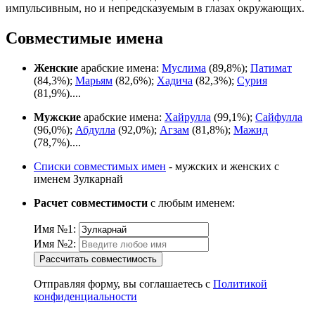
импульсивным, но и непредсказуемым в глазах окружающих.
Совместимые имена
Женские
арабские имена:
Муслима
(89,8%);
Патимат
(84,3%);
Марьям
(82,6%);
Хадича
(82,3%);
Сурия
(81,9%)....
Мужские
арабские имена:
Хайрулла
(99,1%);
Сайфулла
(96,0%);
Абдулла
(92,0%);
Агзам
(81,8%);
Мажид
(78,7%)....
Списки совместимых имен
- мужских и женских с
именем Зулкарнай
Расчет совместимости
с любым именем:
Имя №1:
Имя №2:
Рассчитать совместимость
Отправляя форму, вы соглашаетесь с
Политикой
конфиденциальности