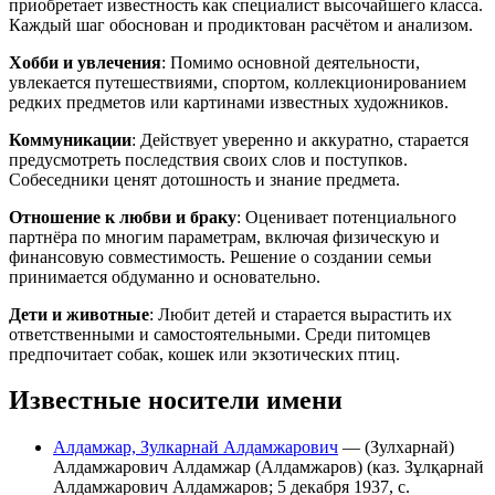
приобретает известность как специалист высочайшего класса.
Каждый шаг обоснован и продиктован расчётом и анализом.
Хобби и увлечения
: Помимо основной деятельности,
увлекается путешествиями, спортом, коллекционированием
редких предметов или картинами известных художников.
Коммуникации
: Действует уверенно и аккуратно, старается
предусмотреть последствия своих слов и поступков.
Собеседники ценят дотошность и знание предмета.
Отношение к любви и браку
: Оценивает потенциального
партнёра по многим параметрам, включая физическую и
финансовую совместимость. Решение о создании семьи
принимается обдуманно и основательно.
Дети и животные
: Любит детей и старается вырастить их
ответственными и самостоятельными. Среди питомцев
предпочитает собак, кошек или экзотических птиц.
Известные носители имени
Алдамжар, Зулкарнай Алдамжарович
— (Зулхарнай)
Алдамжарович Алдамжар (Алдамжаров) (каз. Зұлқарнай
Алдамжарович Алдамжаров; 5 декабря 1937, с.