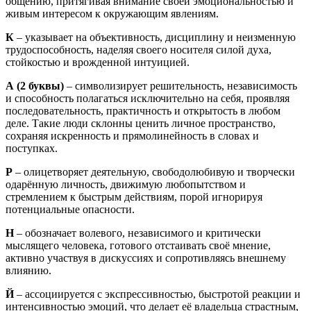
общению, притягивая внимание своей эмоциональностью и
живым интересом к окружающим явлениям.
К
– указывает на объективность, дисциплину и неизменную
трудоспособность, наделяя своего носителя силой духа,
стойкостью и врожденной интуицией.
А
(2 буквы)
– символизирует решительность, независимость
и способность полагаться исключительно на себя, проявляя
последовательность, практичность и открытость в любом
деле. Такие люди склонны ценить личное пространство,
сохраняя искренность и прямолинейность в словах и
поступках.
Р
– олицетворяет деятельную, свободолюбивую и творчески
одарённую личность, движимую любопытством и
стремлением к быстрым действиям, порой игнорируя
потенциальные опасности.
Н
– обозначает волевого, независимого и критически
мыслящего человека, готового отстаивать своё мнение,
активно участвуя в дискуссиях и сопротивляясь внешнему
влиянию.
Й
– ассоциируется с экспрессивностью, быстротой реакции и
интенсивностью эмоций, что делает её владельца страстным,