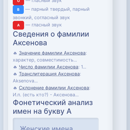
— гласный звук
О
— парный твердый, парный
В
звонкий, согласный звук
— гласный звук
А
Сведения о фамилии
Аксенова
🔥
Значение фамилии Аксенова
:
характер, совместимость...
🔥
Число фамилии Аксенова
: 1...
🔥
Транслитерация Аксенова
:
Aksenova...
🔥
Склонение фамилии Аксенова
:
И.п. (есть кто?) - Аксенова...
Фонетический анализ
имен на букву А
Женские имена