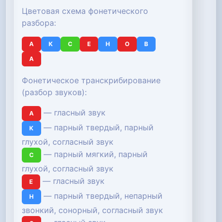
Цветовая схема фонетического
разбора:
А
К
С
Е
Н
О
В
А
Фонетическое транскрибирование
(разбор звуков):
— гласный звук
А
— парный твердый, парный
К
глухой, согласный звук
— парный мягкий, парный
С
глухой, согласный звук
— гласный звук
Е
— парный твердый, непарный
Н
звонкий, сонорный, согласный звук