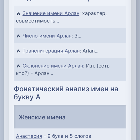
🔥
Значение имени Арлан
: характер,
совместимость...
🔥
Число имени Арлан
: 3...
🔥
Транслитерация Арлан
: Arlan...
🔥
Склонение имени Арлан
: И.п. (есть
кто?) - Арлан...
Фонетический анализ имен на
букву А
Женские имена
Анастасия
- 9 букв и 5 слогов