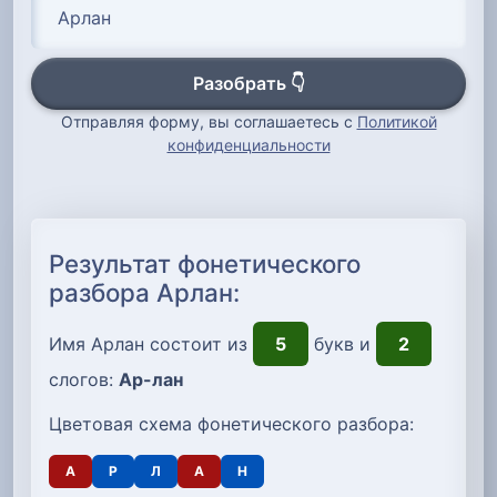
Разобрать 👇
Отправляя форму, вы соглашаетесь с
Политикой
конфиденциальности
Результат фонетического
разбора Арлан:
Имя Арлан состоит из
5
букв и
2
слогов:
Ар-лан
Цветовая схема фонетического разбора:
А
Р
Л
А
Н