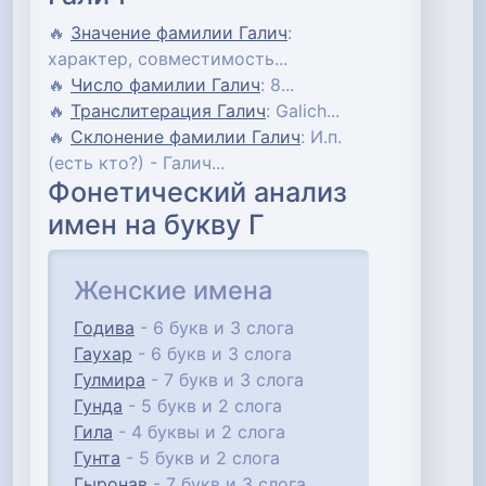
🔥
Значение фамилии Галич
:
характер, совместимость...
🔥
Число фамилии Галич
: 8...
🔥
Транслитерация Галич
: Galich...
🔥
Склонение фамилии Галич
: И.п.
(есть кто?) - Галич...
Фонетический анализ
имен на букву Г
Женские имена
Годива
- 6 букв и 3 слога
Гаухар
- 6 букв и 3 слога
Гулмира
- 7 букв и 3 слога
Гунда
- 5 букв и 2 слога
Гила
- 4 буквы и 2 слога
Гунта
- 5 букв и 2 слога
Гыронав
- 7 букв и 3 слога