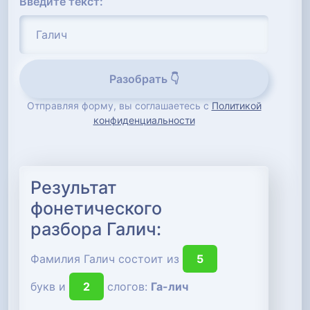
Введите текст:
Разобрать 👇
Отправляя форму, вы соглашаетесь с
Политикой
конфиденциальности
Результат
фонетического
разбора Галич:
Фамилия Галич состоит из
5
букв и
2
слогов:
Га-лич