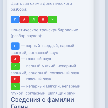
Цветовая схема фонетического
разбора:
Г
А
Л
И
Ч
Фонетическое транскрибирование
(разбор звуков):
— парный твердый, парный
Г
звонкий, согласный звук
— гласный звук
А
— парный мягкий, непарный
Л
звонкий, сонорный, согласный звук
— гласный звук
И
— непарный мягкий, непарный
Ч
глухой, согласный, шипящий звук
Сведения о фамилии
Галич