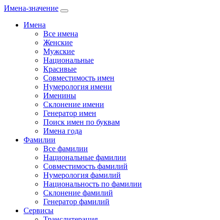
Имена-значение
Имена
Все имена
Женские
Мужские
Национальные
Красивые
Совместимость имен
Нумерология имени
Именины
Склонение имени
Генератор имен
Поиск имен по буквам
Имена года
Фамилии
Все фамилии
Национальные фамилии
Совместимость фамилий
Нумерология фамилий
Национальность по фамилии
Склонение фамилий
Генератор фамилий
Сервисы
Транслитерация