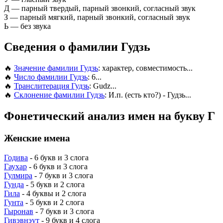
Д
— парный твердый, парный звонкий, согласный звук
З
— парный мягкий, парный звонкий, согласный звук
Ь
— без звука
Сведения о фамилии Гудзь
🔥
Значение фамилии Гудзь
: характер, совместимость...
🔥
Число фамилии Гудзь
: 6...
🔥
Транслитерация Гудзь
: Gudz...
🔥
Склонение фамилии Гудзь
: И.п. (есть кто?) - Гудзь...
Фонетический анализ имен на букву Г
Женские имена
Годива
- 6 букв и 3 слога
Гаухар
- 6 букв и 3 слога
Гулмира
- 7 букв и 3 слога
Гунда
- 5 букв и 2 слога
Гила
- 4 буквы и 2 слога
Гунта
- 5 букв и 2 слога
Гыронав
- 7 букв и 3 слога
Гивэвнэут
- 9 букв и 4 слога