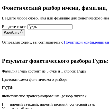
Фонетический разбор имени, фамилии, 
Введите любое слово, имя или фамилию для фонетического ана
Введите текст:
Разобрать 👇
Отправляя форму, вы соглашаетесь с
Политикой конфиденциал
Результат фонетического разбора Гудзь:
Фамилия Гудзь состоит из
5
букв и
1
слогов:
Гудзь
Цветовая схема фонетического разбора:
Г
У
Д
З
Ь
Фонетическое транскрибирование (разбор звуков):
Г
— парный твердый, парный звонкий, согласный звук
У
— гласный звук