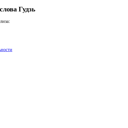
слова Гудзь
лиза:
ьности