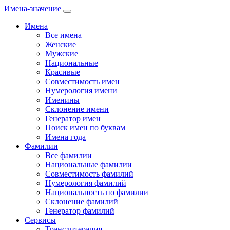
Имена-значение
Имена
Все имена
Женские
Мужские
Национальные
Красивые
Совместимость имен
Нумерология имени
Именины
Склонение имени
Генератор имен
Поиск имен по буквам
Имена года
Фамилии
Все фамилии
Национальные фамилии
Совместимость фамилий
Нумерология фамилий
Национальность по фамилии
Склонение фамилий
Генератор фамилий
Сервисы
Транслитерация