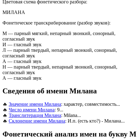
Цветовая схема фонетического разбора:
М
И
Л
А
Н
А
Фонетическое транскрибирование (разбор звуков):
М
— парный мягкий, непарный звонкий, сонорный,
согласный звук
И
— гласный звук
Л
— парный твердый, непарный звонкий, сонорный,
согласный звук
А
— гласный звук
Н
— парный твердый, непарный звонкий, сонорный,
согласный звук
А
— гласный звук
Сведения об имени Милана
🔥
Значение имени Милана
: характер, совместимость...
🔥
Число имени Милана
: 9...
🔥
Транслитерация Милана
: Milana...
🔥
Склонение имени Милана
: И.п. (есть кто?) - Милана...
Фонетический анализ имен на букву М