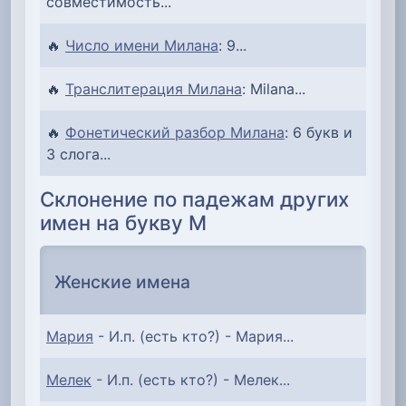
совместимость...
🔥
Число имени Милана
: 9...
🔥
Транслитерация Милана
: Milana...
🔥
Фонетический разбор Милана
: 6 букв и
3 слога...
Склонение по падежам других
имен на букву М
Женские имена
Мария
- И.п. (есть кто?) - Мария...
Мелек
- И.п. (есть кто?) - Мелек...