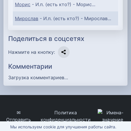
Морис
- И.п. (есть кто?) - Морис...
Мирослав
- И.п. (есть кто?) - Мирослав...
Поделиться в соцсетях
Нажмите на кнопку:
Комментарии
Загрузка комментариев…
✉
Политика
Отправить
конфиденциальности
сообщение
imena-znachenie.ru, ©
Мы используем cookie для улучшения работы сайта.