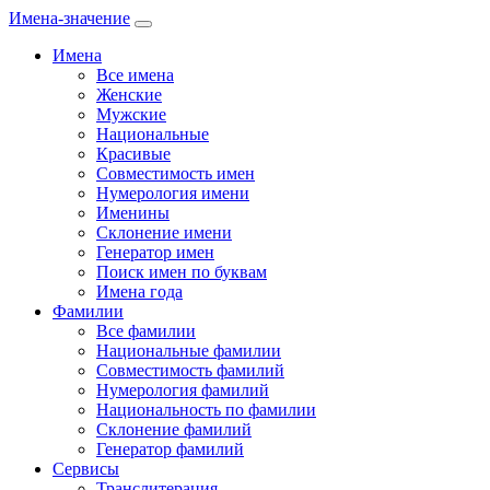
Имена-значение
Имена
Все имена
Женские
Мужские
Национальные
Красивые
Совместимость имен
Нумерология имени
Именины
Склонение имени
Генератор имен
Поиск имен по буквам
Имена года
Фамилии
Все фамилии
Национальные фамилии
Совместимость фамилий
Нумерология фамилий
Национальность по фамилии
Склонение фамилий
Генератор фамилий
Сервисы
Транслитерация