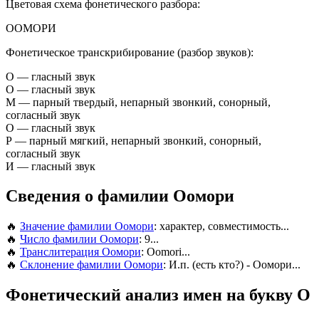
Цветовая схема фонетического разбора:
О
О
М
О
Р
И
Фонетическое транскрибирование (разбор звуков):
О
— гласный звук
О
— гласный звук
М
— парный твердый, непарный звонкий, сонорный,
согласный звук
О
— гласный звук
Р
— парный мягкий, непарный звонкий, сонорный,
согласный звук
И
— гласный звук
Сведения о фамилии Оомори
🔥
Значение фамилии Оомори
: характер, совместимость...
🔥
Число фамилии Оомори
: 9...
🔥
Транслитерация Оомори
: Oomori...
🔥
Склонение фамилии Оомори
: И.п. (есть кто?) - Оомори...
Фонетический анализ имен на букву О