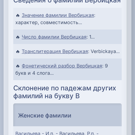
🔥
Значение фамилии Вербицкая
:
характер, совместимость...
🔥
Число фамилии Вербицкая
: 1...
🔥
Транслитерация Вербицкая
: Verbickaya...
🔥
Фонетический разбор Вербицкая
: 9
букв и 4 слога...
Склонение по падежам других
фамилий на букву В
Женские фамилии
Васильева
- И.п. - Васильева, Р.п. -