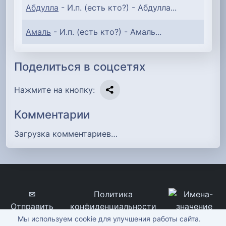
Абдулла
- И.п. (есть кто?) - Абдулла...
Амаль
- И.п. (есть кто?) - Амаль...
Поделиться в соцсетях
Нажмите на кнопку:
Комментарии
Загрузка комментариев…
✉
Политика
Отправить
конфиденциальности
сообщение
imena-znachenie.ru, ©
Мы используем cookie для улучшения работы сайта.