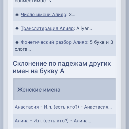
совместимость...
🔥
Число имени Алияр
: 3...
🔥
Транслитерация Алияр
: Aliyar...
🔥
Фонетический разбор Алияр
: 5 букв и 3
слога...
Склонение по падежам других
имен на букву А
Женские имена
Анастасия
- И.п. (есть кто?) - Анастасия...
Алина
- И.п. (есть кто?) - Алина...