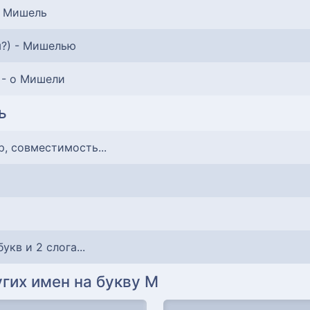
- Мишель
м?) - Мишелью
 - о Мишели
ь
р, совместимость...
 букв и 2 слога...
гих имен на букву М