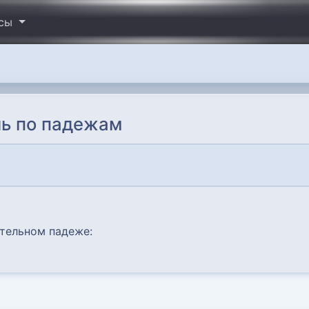
исы
ь по падежам
ительном падеже: