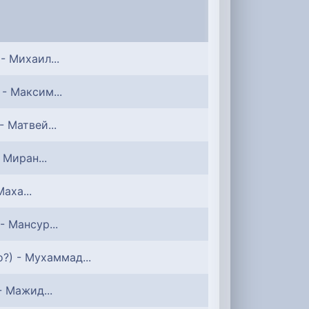
 - Михаил...
 - Максим...
- Матвей...
 Миран...
Маха...
 - Мансур...
о?) - Мухаммад...
- Мажид...