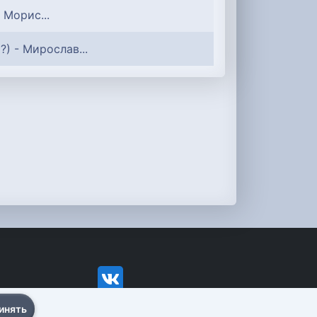
- Морис...
?) - Мирослав...
инять