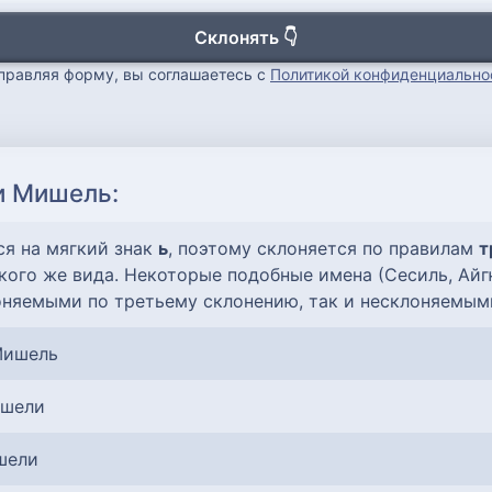
Склонять 👇
правляя форму, вы соглашаетесь с
Политикой конфиденциально
и Мишель:
ся на мягкий знак
ь
, поэтому склоняется по правилам
т
ого же вида. Некоторые подобные имена (Сесиль, Айгю
оняемыми по третьему склонению, так и несклоняемыми
Мишель
ишели
шели