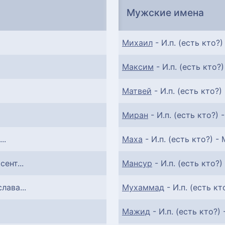
Мужские имена
Михаил
- И.п. (есть кто?)
Максим
- И.п. (есть кто?)
Матвей
- И.п. (есть кто?) 
Миран
- И.п. (есть кто?) -
..
Маха
- И.п. (есть кто?) - 
сент...
Мансур
- И.п. (есть кто?)
лава...
Мухаммад
- И.п. (есть кт
Мажид
- И.п. (есть кто?) 