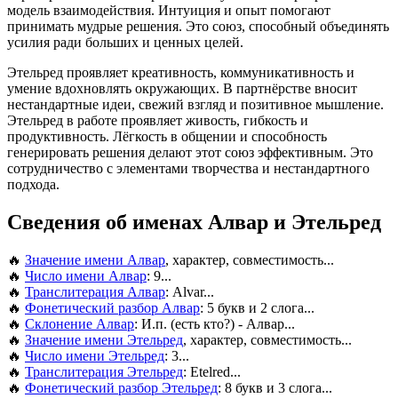
модель взаимодействия. Интуиция и опыт помогают
принимать мудрые решения. Это союз, способный объединять
усилия ради больших и ценных целей.
Этельред проявляет креативность, коммуникативность и
умение вдохновлять окружающих. В партнёрстве вносит
нестандартные идеи, свежий взгляд и позитивное мышление.
Этельред в работе проявляет живость, гибкость и
продуктивность. Лёгкость в общении и способность
генерировать решения делают этот союз эффективным. Это
сотрудничество с элементами творчества и нестандартного
подхода.
Сведения об именах Алвар и Этельред
🔥
Значение имени Алвар
, характер, совместимость...
🔥
Число имени Алвар
: 9...
🔥
Транслитерация Алвар
: Alvar...
🔥
Фонетический разбор Алвар
: 5 букв и 2 слога...
🔥
Склонение Алвар
: И.п. (есть кто?) - Алвар...
🔥
Значение имени Этельред
, характер, совместимость...
🔥
Число имени Этельред
: 3...
🔥
Транслитерация Этельред
: Etelred...
🔥
Фонетический разбор Этельред
: 8 букв и 3 слога...