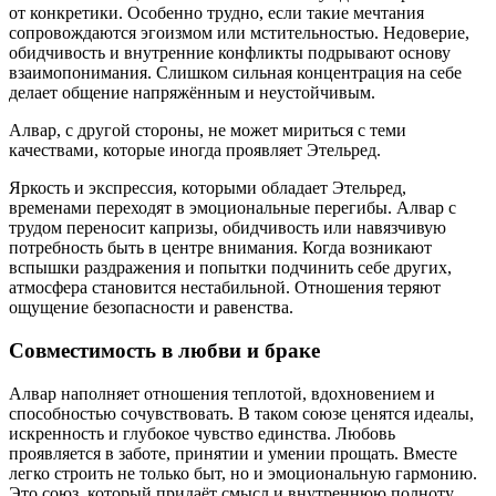
от конкретики. Особенно трудно, если такие мечтания
сопровождаются эгоизмом или мстительностью. Недоверие,
обидчивость и внутренние конфликты подрывают основу
взаимопонимания. Слишком сильная концентрация на себе
делает общение напряжённым и неустойчивым.
Алвар, с другой стороны, не может мириться с теми
качествами, которые иногда проявляет Этельред.
Яркость и экспрессия, которыми обладает Этельред,
временами переходят в эмоциональные перегибы. Алвар с
трудом переносит капризы, обидчивость или навязчивую
потребность быть в центре внимания. Когда возникают
вспышки раздражения и попытки подчинить себе других,
атмосфера становится нестабильной. Отношения теряют
ощущение безопасности и равенства.
Совместимость в любви и браке
Алвар наполняет отношения теплотой, вдохновением и
способностью сочувствовать. В таком союзе ценятся идеалы,
искренность и глубокое чувство единства. Любовь
проявляется в заботе, принятии и умении прощать. Вместе
легко строить не только быт, но и эмоциональную гармонию.
Это союз, который придаёт смысл и внутреннюю полноту