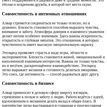
умеет поддерживать и радовать даже в трудные моменты. Это
тёплая и искренняя дружба, в которой нет места скуке.
Совместимость в интимных отношениях
Алвар стремится соединиться не только телесно, но и
душевно. Близость становится способом выразить чувства,
внимание и заботу. Атмосфера доверия и взаимного уважения
делает интим особенно значимым. Здесь важны искренность,
открытость и глубокая эмпатия. Это отношения, в которых
чувственность имеет высокую эмоциональную окраску.
Этельред проявляет страсть в виде игры, лёгкости и
экспериментов. Близость становится живой, эмоциональной и
наполненной взаимным интересом. Важны не только чувства,
но и весёлое, раскрепощённое взаимодействие. Этельред
легко выражает желания и готовность делиться эмоциями.
Это союз, где интимность — способ радоваться друг другу.
Совместимость в бизнесе
Алвар привносит в деловую сферу широту взглядов,
стремление к пользе и заботу о людях. Работа ведётся с идеей,
вдохновением и желанием делать вклад в общее благо. В
партнёрстве легко выстраивается гуманная и прогрессивная