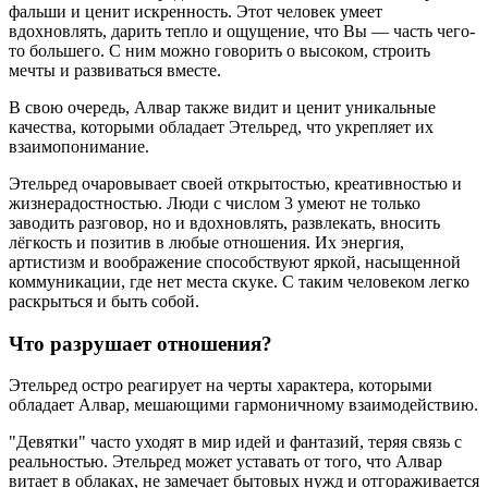
фальши и ценит искренность. Этот человек умеет
вдохновлять, дарить тепло и ощущение, что Вы — часть чего-
то большего. С ним можно говорить о высоком, строить
мечты и развиваться вместе.
В свою очередь, Алвар также видит и ценит уникальные
качества, которыми обладает Этельред, что укрепляет их
взаимопонимание.
Этельред очаровывает своей открытостью, креативностью и
жизнерадостностью. Люди с числом 3 умеют не только
заводить разговор, но и вдохновлять, развлекать, вносить
лёгкость и позитив в любые отношения. Их энергия,
артистизм и воображение способствуют яркой, насыщенной
коммуникации, где нет места скуке. С таким человеком легко
раскрыться и быть собой.
Что разрушает отношения?
Этельред остро реагирует на черты характера, которыми
обладает Алвар, мешающими гармоничному взаимодействию.
"Девятки" часто уходят в мир идей и фантазий, теряя связь с
реальностью. Этельред может уставать от того, что Алвар
витает в облаках, не замечает бытовых нужд и отгораживается