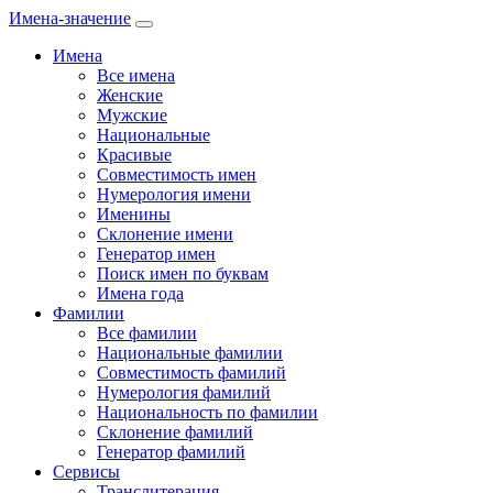
Имена-значение
Имена
Все имена
Женские
Мужские
Национальные
Красивые
Совместимость имен
Нумерология имени
Именины
Склонение имени
Генератор имен
Поиск имен по буквам
Имена года
Фамилии
Все фамилии
Национальные фамилии
Совместимость фамилий
Нумерология фамилий
Национальность по фамилии
Склонение фамилий
Генератор фамилий
Сервисы
Транслитерация