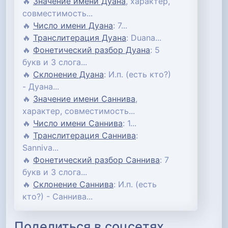
🔥
Значение имени Дуана
, характер,
совместимость...
🔥
Число имени Дуана
: 7...
🔥
Транслитерация Дуана
: Duana...
🔥
Фонетический разбор Дуана
: 5
букв и 3 слога...
🔥
Склонение Дуана
: И.п. (есть кто?)
- Дуана...
🔥
Значение имени Саннива
,
характер, совместимость...
🔥
Число имени Саннива
: 1...
🔥
Транслитерация Саннива
:
Sanniva...
🔥
Фонетический разбор Саннива
: 7
букв и 3 слога...
🔥
Склонение Саннива
: И.п. (есть
кто?) - Саннива...
Поделиться в соцсетях