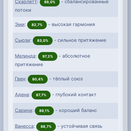
Скарлетт
:
- сбалансированные
89,0%
потоки
Эми
:
- высокая гармония
82,7%
Сьюзи
:
- сильное притяжение
83,0%
Мелинда
:
- абсолютное
97,2%
притяжение
Гвен
:
- тёплый союз
80,4%
Адена
:
- глубокий контакт
87,7%
Сарина
:
- хороший баланс
89,1%
Ванесса
:
- устойчивая связь
88,7%