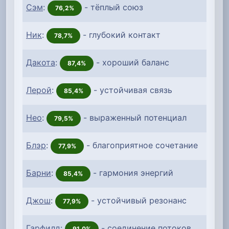
Сэм
:
- тёплый союз
76,2%
Ник
:
- глубокий контакт
78,7%
Дакота
:
- хороший баланс
87,4%
Лерой
:
- устойчивая связь
85,4%
Нео
:
- выраженный потенциал
79,5%
Блэр
:
- благоприятное сочетание
77,9%
Барни
:
- гармония энергий
85,4%
Джош
:
- устойчивый резонанс
77,9%
Гарфилд
:
- соединение потоков
91,0%