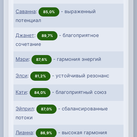
Саванна
:
- выраженный
85,0%
потенциал
Джанет
:
- благоприятное
89,7%
сочетание
Мэри
:
- гармония энергий
87,6%
Элси
:
- устойчивый резонанс
81,2%
Кэти
:
- благоприятный союз
84,0%
Эйприл
:
- сбалансированные
87,0%
потоки
Лианна
:
- высокая гармония
86,9%