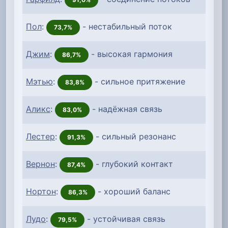
Пол
:
- нестабильный поток
73,7%
Джим
:
- высокая гармония
86,7%
Мэтью
:
- сильное притяжение
83,8%
Аликс
:
- надёжная связь
83,0%
Лестер
:
- сильный резонанс
91,3%
Вернон
:
- глубокий контакт
87,4%
Нортон
:
- хороший баланс
86,3%
Лудо
:
- устойчивая связь
79,5%