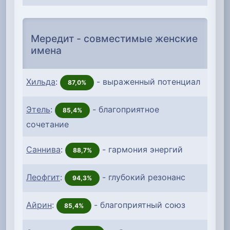
Мередит - совместимые женские
имена
Хильда
:
- выраженный потенциал
87,0%
Этель
:
- благоприятное
85,4%
сочетание
Саннива
:
- гармония энергий
88,7%
Леофгит
:
- глубокий резонанс
94,3%
Айрин
:
- благоприятный союз
85,4%