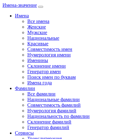
Имена-значение
Имена
Все имена
Женские
Мужские
Национальные
Красивые
Совместимость имен
Нумерология имени
Именины
Склонение имени
Генератор имен
Поиск имен по буквам
Имена года
Фамилии
Все фамилии
Национальные фамилии
Совместимость фамилий
Нумерология фамилий
Национальность по фамилии
Склонение фамилий
Генератор фамилий
Сервисы
Транслитерация