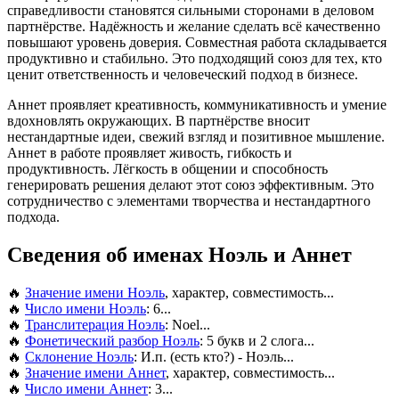
справедливости становятся сильными сторонами в деловом
партнёрстве. Надёжность и желание сделать всё качественно
повышают уровень доверия. Совместная работа складывается
продуктивно и стабильно. Это подходящий союз для тех, кто
ценит ответственность и человеческий подход в бизнесе.
Аннет проявляет креативность, коммуникативность и умение
вдохновлять окружающих. В партнёрстве вносит
нестандартные идеи, свежий взгляд и позитивное мышление.
Аннет в работе проявляет живость, гибкость и
продуктивность. Лёгкость в общении и способность
генерировать решения делают этот союз эффективным. Это
сотрудничество с элементами творчества и нестандартного
подхода.
Сведения об именах Ноэль и Аннет
🔥
Значение имени Ноэль
, характер, совместимость...
🔥
Число имени Ноэль
: 6...
🔥
Транслитерация Ноэль
: Noel...
🔥
Фонетический разбор Ноэль
: 5 букв и 2 слога...
🔥
Склонение Ноэль
: И.п. (есть кто?) - Ноэль...
🔥
Значение имени Аннет
, характер, совместимость...
🔥
Число имени Аннет
: 3...