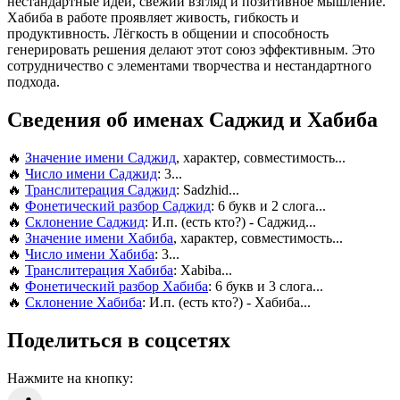
нестандартные идеи, свежий взгляд и позитивное мышление.
Хабиба в работе проявляет живость, гибкость и
продуктивность. Лёгкость в общении и способность
генерировать решения делают этот союз эффективным. Это
сотрудничество с элементами творчества и нестандартного
подхода.
Сведения об именах Саджид и Хабиба
🔥
Значение имени Саджид
, характер, совместимость...
🔥
Число имени Саджид
: 3...
🔥
Транслитерация Саджид
: Sadzhid...
🔥
Фонетический разбор Саджид
: 6 букв и 2 слога...
🔥
Склонение Саджид
: И.п. (есть кто?) - Саджид...
🔥
Значение имени Хабиба
, характер, совместимость...
🔥
Число имени Хабиба
: 3...
🔥
Транслитерация Хабиба
: Xabiba...
🔥
Фонетический разбор Хабиба
: 6 букв и 3 слога...
🔥
Склонение Хабиба
: И.п. (есть кто?) - Хабиба...
Поделиться в соцсетях
Нажмите на кнопку: