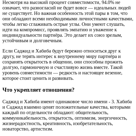
Несмотря на высокий процент совместимости, 94.0% не
означает, что разногласий не будет вовсе — идеальных людей
не существует. Но важная особенность этой пары в том, что
они обладают всеми необходимыми личностными качествами,
чтобы легко сглаживать острые углы. Они умеют слушать,
идти на компромисс, проявлять эмпатию и уважение к
индивидуальности партнёра. Это делает их союз зрелым,
устойчивым и долговечным.
Если Саджид и Хабиба будут бережно относиться друг к
другу, не терять интерес к внутреннему миру партнёра и
сохранять открытость в общении, они способны прожить
долгую, гармоничную и счастливую жизнь вместе. Такой
уровень совместимости — редкость и настоящее везение,
которое стоит ценить и развивать.
Что укрепляет отношения?
Саджид и Хабиба имеют одинаковое число имени - 3. Хабиба
и Саджид взаимно ценят положительные качества, которыми
каждый по отдельности обладают: общительность,
коммуникабельность, открытость, оптимизм, энергичность,
жизнерадостность, креативность, изобретательность,
новаторство, артистизм.