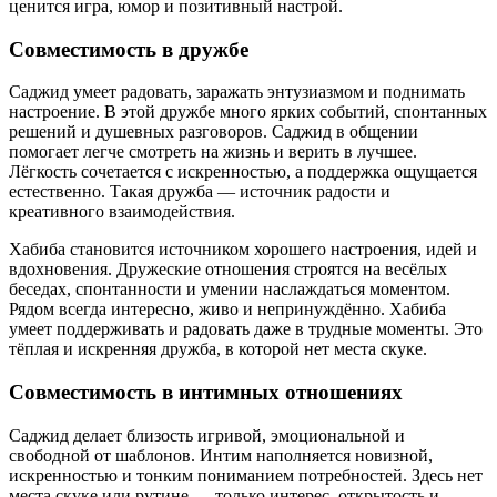
ценится игра, юмор и позитивный настрой.
Совместимость в дружбе
Саджид умеет радовать, заражать энтузиазмом и поднимать
настроение. В этой дружбе много ярких событий, спонтанных
решений и душевных разговоров. Саджид в общении
помогает легче смотреть на жизнь и верить в лучшее.
Лёгкость сочетается с искренностью, а поддержка ощущается
естественно. Такая дружба — источник радости и
креативного взаимодействия.
Хабиба становится источником хорошего настроения, идей и
вдохновения. Дружеские отношения строятся на весёлых
беседах, спонтанности и умении наслаждаться моментом.
Рядом всегда интересно, живо и непринуждённо. Хабиба
умеет поддерживать и радовать даже в трудные моменты. Это
тёплая и искренняя дружба, в которой нет места скуке.
Совместимость в интимных отношениях
Саджид делает близость игривой, эмоциональной и
свободной от шаблонов. Интим наполняется новизной,
искренностью и тонким пониманием потребностей. Здесь нет
места скуке или рутине — только интерес, открытость и