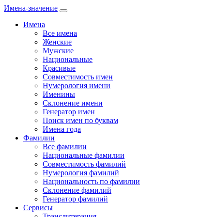
Имена-значение
Имена
Все имена
Женские
Мужские
Национальные
Красивые
Совместимость имен
Нумерология имени
Именины
Склонение имени
Генератор имен
Поиск имен по буквам
Имена года
Фамилии
Все фамилии
Национальные фамилии
Совместимость фамилий
Нумерология фамилий
Национальность по фамилии
Склонение фамилий
Генератор фамилий
Сервисы
Транслитерация