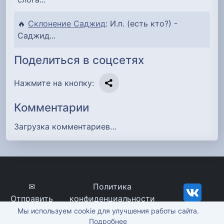
🔥
Склонение Саджид
: И.п. (есть кто?) -
Саджид...
Поделиться в соцсетях
Нажмите на кнопку:
Комментарии
Загрузка комментариев…
✉
Политика
Отправить
конфиденциальности
сообщение
imena-znachenie.ru, ©
Мы используем cookie для улучшения работы сайта.
Подробнее
2012-2026