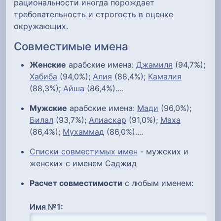
рациональности иногда порождает
требовательность и строгость в оценке
окружающих.
Совместимые имена
Женские
арабские имена:
Джамиля
(94,7%);
Хабиба
(94,0%);
Алия
(88,4%);
Камалия
(88,3%);
Айша
(86,4%)....
Мужские
арабские имена:
Мади
(96,0%);
Билал
(93,7%);
Алиаскар
(91,0%);
Маха
(86,4%);
Мухаммад
(86,0%)....
Списки совместимых имен
- мужских и
женских с именем Саджид
Расчет совместимости
с любым именем:
Имя №1: