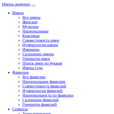
Имена-значение
Имена
Все имена
Женские
Мужские
Национальные
Красивые
Совместимость имен
Нумерология имени
Именины
Склонение имени
Генератор имен
Поиск имен по буквам
Имена года
Фамилии
Все фамилии
Национальные фамилии
Совместимость фамилий
Нумерология фамилий
Национальность по фамилии
Склонение фамилий
Генератор фамилий
Сервисы
Транслитерация