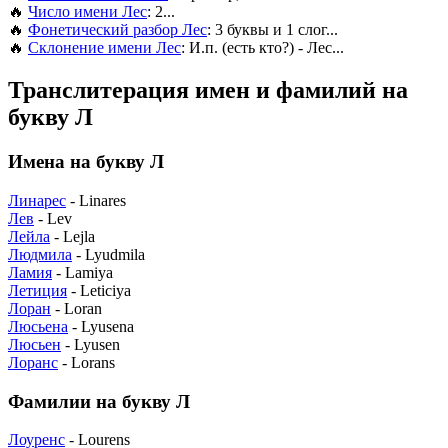
🔥
Число имени Лес
: 2...
🔥
Фонетический разбор Лес
: 3 буквы и 1 слог...
🔥
Склонение имени Лес
: И.п. (есть кто?) - Лес...
Транслитерация имен и фамилий на
букву Л
Имена на букву Л
Линарес
- Linares
Лев
- Lev
Лейла
- Lejla
Людмила
- Lyudmila
Ламия
- Lamiya
Летиция
- Leticiya
Лоран
- Loran
Люсьена
- Lyusena
Люсьен
- Lyusen
Лоранс
- Lorans
Фамилии на букву Л
Лоуренс
- Lourens