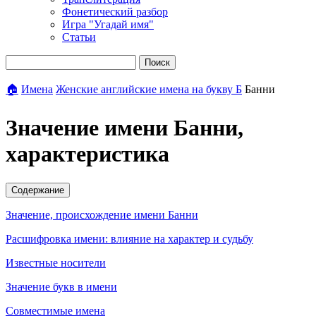
Фонетический разбор
Игра "Угадай имя"
Статьи
Поиск
🏠
Имена
Женские английские имена на букву Б
Банни
Значение имени Банни,
характеристика
Содержание
Значение, происхождение имени Банни
Расшифровка имени: влияние на характер и судьбу
Известные носители
Значение букв в имени
Совместимые имена