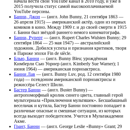
начала вести свой YouTube канал в 2010 году, и уже в
2015 получила статус самой высокооплачиваемой
YouTube персоны.
Банни, Джон
— (англ. John Bunny, 21 сентября 1863 —
26 апреля 1915) — американский актёр, один из первых
комиков в кино. Между 1909 г. и до своей смерти в 1915
г. Банни был звёздой раннего немого кинематографа.
Банни, Руперт
— (англ. Rupert Charles Wulsten Bunny; 29
сентября 1864 ― 25 мая 1947) ― австралийский
художник. Добился успеха и признания критиков, творя
в Париже эпохи Fin de siècle.
Блью, Банни
— (англ. Bunny Bleu; урождённая
Кимберли Сью Уорнер (англ. Kimberly Sue Warner); 1
июня 1964) — американская порноактриса.
Банни Лав
— (англ. Bunny Luv, род. 12 сентября 1980
года) — псевдоним американской порноактрисы и
режиссёра Селест Шили.
Бастер Банни
— (англ. Buster Bunny) —
антропоморфный кролик синего цвета, главный герой
мультсериала «Приключения мультяшек». Бесшабашный
весельчак и кутила, Бастер Банни постоянно попадает в
различные опасные и смешные ситуации, из которых
всегда выходит победителем. Учится в Мультакадемии
Акме.
Грант, Банни
— (англ. George Leslie «Bunny» Grant; 29