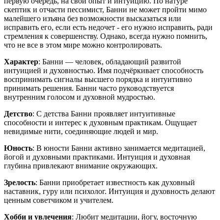
первую очередь, на свой опыт и интуицию. По натуре
скептик и отчасти пессимист, Банни не может пройти мимо
малейшего изъяна без возможности высказаться или
исправить его, если есть недочет - его нужно исправить, ради
стремления к совершенству. Однако, всегда нужно помнить,
что не все в этом мире можно контролировать.
Характер
: Банни — человек, обладающий развитой
интуицией и духовностью. Имя подчёркивает способность
воспринимать сигналы высшего порядка и интуитивно
принимать решения. Банни часто руководствуется
внутренним голосом и духовной мудростью.
Детство
: С детства Банни проявляет интуитивные
способности и интерес к духовным практикам. Ощущает
невидимые нити, соединяющие людей и мир.
Юность
: В юности Банни активно занимается медитацией,
йогой и духовными практиками. Интуиция и духовная
глубина привлекают внимание окружающих.
Зрелость
: Банни приобретает известность как духовный
наставник, гуру или психолог. Интуиция и духовность делают
ценным советчиком и учителем.
Хобби и увлечения
: Любит медитации, йогу, восточную