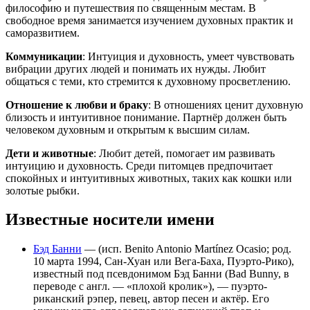
философию и путешествия по священным местам. В
свободное время занимается изучением духовных практик и
саморазвитием.
Коммуникации
: Интуиция и духовность, умеет чувствовать
вибрации других людей и понимать их нужды. Любит
общаться с теми, кто стремится к духовному просветлению.
Отношение к любви и браку
: В отношениях ценит духовную
близость и интуитивное понимание. Партнёр должен быть
человеком духовным и открытым к высшим силам.
Дети и животные
: Любит детей, помогает им развивать
интуицию и духовность. Среди питомцев предпочитает
спокойных и интуитивных животных, таких как кошки или
золотые рыбки.
Известные носители имени
Бэд Банни
— (исп. Benito Antonio Martínez Ocasio; род.
10 марта 1994, Сан-Хуан или Вега-Баха, Пуэрто-Рико),
известный под псевдонимом Бэд Банни (Bad Bunny, в
переводе с англ. — «плохой кролик»), — пуэрто-
риканский рэпер, певец, автор песен и актёр. Его