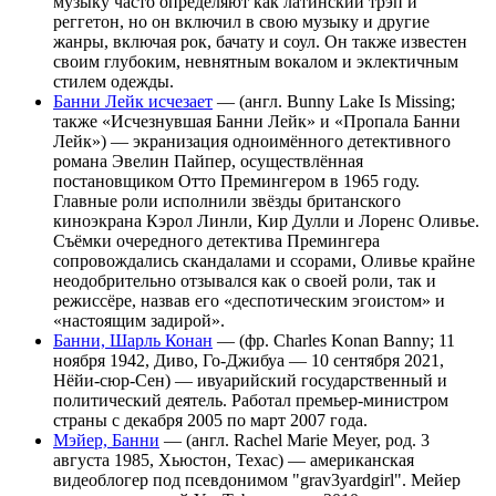
музыку часто определяют как латинский трэп и
реггетон, но он включил в свою музыку и другие
жанры, включая рок, бачату и соул. Он также известен
своим глубоким, невнятным вокалом и эклектичным
стилем одежды.
Банни Лейк исчезает
— (англ. Bunny Lake Is Missing;
также «Исчезнувшая Банни Лейк» и «Пропала Банни
Лейк») — экранизация одноимённого детективного
романа Эвелин Пайпер, осуществлённая
постановщиком Отто Премингером в 1965 году.
Главные роли исполнили звёзды британского
киноэкрана Кэрол Линли, Кир Дулли и Лоренс Оливье.
Съёмки очередного детектива Премингера
сопровождались скандалами и ссорами, Оливье крайне
неодобрительно отзывался как о своей роли, так и
режиссёре, назвав его «деспотическим эгоистом» и
«настоящим задирой».
Банни, Шарль Конан
— (фр. Charles Konan Banny; 11
ноября 1942, Диво, Го-Джибуа — 10 сентября 2021,
Нёйи-сюр-Сен) — ивуарийский государственный и
политический деятель. Работал премьер-министром
страны с декабря 2005 по март 2007 года.
Мэйер, Банни
— (англ. Rachel Marie Meyer, род. 3
августа 1985, Хьюстон, Техас) — американская
видеоблогер под псевдонимом "grav3yardgirl". Мейер