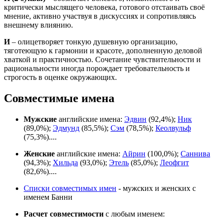
критически мыслящего человека, готового отстаивать своё
мнение, активно участвуя в дискуссиях и сопротивляясь
внешнему влиянию.
И
– олицетворяет тонкую душевную организацию,
тяготеющую к гармонии и красоте, дополненную деловой
хваткой и практичностью. Сочетание чувствительности и
рациональности иногда порождает требовательность и
строгость в оценке окружающих.
Совместимые имена
Мужские
английские имена:
Эдвин
(92,4%);
Ник
(89,0%);
Эдмунд
(85,5%);
Сэм
(78,5%);
Кеолвульф
(75,3%)....
Женские
английские имена:
Айрин
(100,0%);
Саннива
(94,3%);
Хильда
(93,0%);
Этель
(85,0%);
Леофгит
(82,6%)....
Списки совместимых имен
- мужских и женских с
именем Банни
Расчет совместимости
с любым именем: