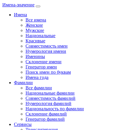
Имена-значение
Имена
Все имена
Женские
Мужские
Национальные
Красивые
Совместимость имен
Нумерология имени
Именины
Склонение имени
Генератор имен
Поиск имен по буквам
Имена года
Фамилии
Все фамилии
Национальные фамилии
Совместимость фамилий
Нумерология фамилий
Национальность по фамилии
Склонение фамилий
Генератор фамилий
Сервисы
Транслитерация