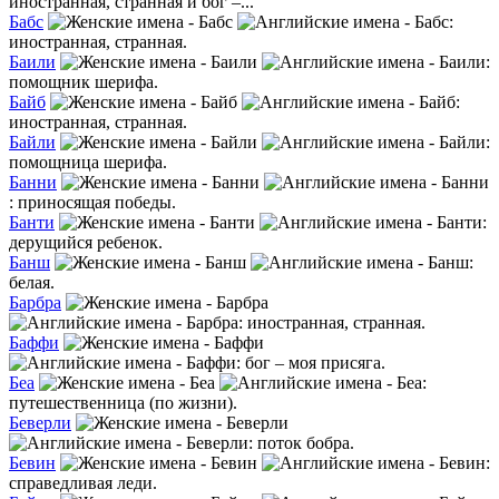
иностранная, странная и бог –...
Бабс
:
иностранная, странная.
Баили
:
помощник шерифа.
Байб
:
иностранная, странная.
Байли
:
помощница шерифа.
Банни
: приносящая победы.
Банти
:
дерущийся ребенок.
Банш
:
белая.
Барбра
: иностранная, странная.
Баффи
: бог – моя присяга.
Беа
:
путешественница (по жизни).
Беверли
: поток бобра.
Бевин
:
справедливая леди.