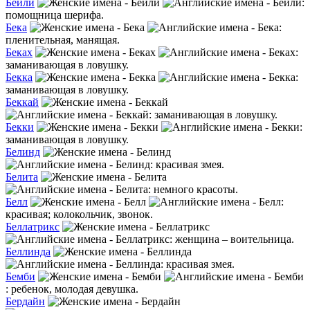
Бейли
:
помощница шерифа.
Бека
:
пленительная, манящая.
Беках
:
заманивающая в ловушку.
Бекка
:
заманивающая в ловушку.
Беккай
: заманивающая в ловушку.
Бекки
:
заманивающая в ловушку.
Белинд
: красивая змея.
Белита
: немного красоты.
Белл
:
красивая; колокольчик, звонок.
Беллатрикс
: женщина – воительница.
Беллинда
: красивая змея.
Бемби
: ребенок, молодая девушка.
Бердайн