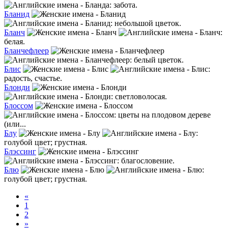
: забота.
Бланид
: небольшой цветок.
Бланч
:
белая.
Бланчефлеер
: белый цветок.
Блис
:
радость, счастье.
Блонди
: светловолосая.
Блоссом
: цветы на плодовом дереве
(или...
Блу
:
голубой цвет; грустная.
Блэссинг
: благословение.
Блю
:
голубой цвет; грустная.
«
1
2
»