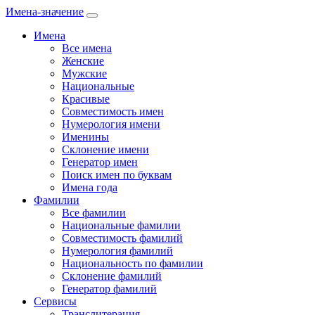
Имена-значение
Имена
Все имена
Женские
Мужские
Национальные
Красивые
Совместимость имен
Нумерология имени
Именины
Склонение имени
Генератор имен
Поиск имен по буквам
Имена года
Фамилии
Все фамилии
Национальные фамилии
Совместимость фамилий
Нумерология фамилий
Национальность по фамилии
Склонение фамилий
Генератор фамилий
Сервисы
Транслитерация