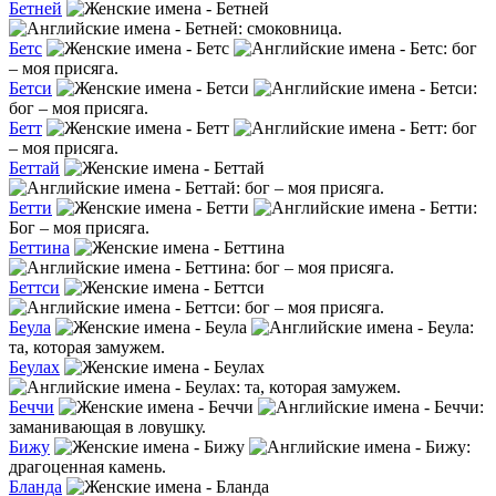
Бетней
: смоковница.
Бетс
: бог
– моя присяга.
Бетси
:
бог – моя присяга.
Бетт
: бог
– моя присяга.
Беттай
: бог – моя присяга.
Бетти
:
Бог – моя присяга.
Беттина
: бог – моя присяга.
Беттси
: бог – моя присяга.
Беула
:
та, которая замужем.
Беулах
: та, которая замужем.
Беччи
:
заманивающая в ловушку.
Бижу
:
драгоценная камень.
Бланда