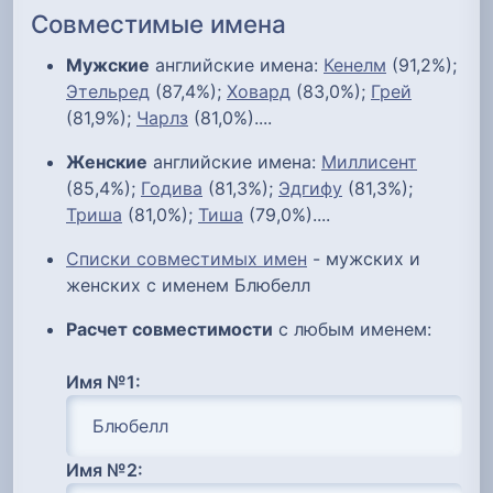
Совместимые имена
Мужские
английские имена:
Кенелм
(91,2%);
Этельред
(87,4%);
Ховард
(83,0%);
Грей
(81,9%);
Чарлз
(81,0%)....
Женские
английские имена:
Миллисент
(85,4%);
Годива
(81,3%);
Эдгифу
(81,3%);
Триша
(81,0%);
Тиша
(79,0%)....
Списки совместимых имен
- мужских и
женских с именем Блюбелл
Расчет совместимости
с любым именем:
Имя №1:
Имя №2: