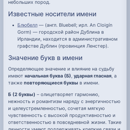
небольших пород.
Известные носители имени
Блюбелл
— (англ. Bluebell; ирл. An Cloigín
Gorm) — городской район Дублина в
Ирландии, находится в административном
графстве Дублин (провинция Ленстер).
Значение букв в имени
Определяющее значение и влияние на судьбу
имеют
начальная буква (Б)
,
ударная гласная
, а
также
повторяющиеся буквы
в имени.
Б
(2 буквы)
– олицетворяет гармонию,
нежность и романтизм наряду с энергичностью
и целеустремленностью, сочетая мягкую
чувственность с высокой продуктивностью и
ответственностью в повседневной жизни. Такие
личности умеют поддерживать крепкие связи и