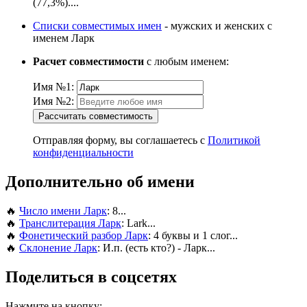
(77,3%)....
Списки совместимых имен
- мужских и женских с
именем Ларк
Расчет совместимости
с любым именем:
Имя №1:
Имя №2:
Рассчитать совместимость
Отправляя форму, вы соглашаетесь с
Политикой
конфиденциальности
Дополнительно об имени
🔥
Число имени Ларк
: 8...
🔥
Транслитерация Ларк
: Lark...
🔥
Фонетический разбор Ларк
: 4 буквы и 1 слог...
🔥
Склонение Ларк
: И.п. (есть кто?) - Ларк...
Поделиться в соцсетях
Нажмите на кнопку: