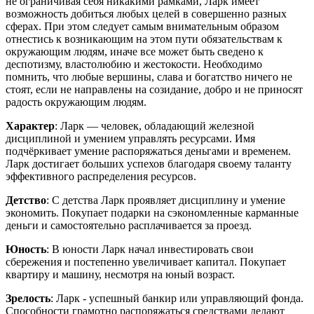
не ограничивая себя никакими рамками, Ларк имеет
возможность добиться любых целей в совершенно разных
сферах. При этом следует самым внимательным образом
отнестись к возникающим на этом пути обязательствам к
окружающим людям, иначе все может быть сведено к
деспотизму, властолюбию и жестокости. Необходимо
помнить, что любые вершины, слава и богатство ничего не
стоят, если не направлены на созидание, добро и не приносят
радость окружающим людям.
Характер
: Ларк — человек, обладающий железной
дисциплиной и умением управлять ресурсами. Имя
подчёркивает умение распоряжаться деньгами и временем.
Ларк достигает больших успехов благодаря своему таланту
эффективного распределения ресурсов.
Детство
: С детства Ларк проявляет дисциплину и умение
экономить. Покупает подарки на сэкономленные карманные
деньги и самостоятельно расплачивается за проезд.
Юность
: В юности Ларк начал инвестировать свои
сбережения и постепенно увеличивает капитал. Покупает
квартиру и машину, несмотря на юный возраст.
Зрелость
: Ларк - успешный банкир или управляющий фонда.
Способности грамотно распоряжаться средствами делают