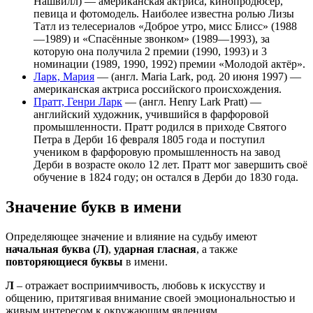
Нашвилл) — американская актриса, кинопродюсер,
певица и фотомодель. Наиболее известна ролью Лизы
Татл из телесериалов «Доброе утро, мисс Блисс» (1988
—1989) и «Спасённые звонком» (1989—1993), за
которую она получила 2 премии (1990, 1993) и 3
номинации (1989, 1990, 1992) премии «Молодой актёр».
Ларк, Мария
— (англ. Maria Lark, род. 20 июня 1997) —
американская актриса российского происхождения.
Пратт, Генри Ларк
— (англ. Henry Lark Pratt) —
английский художник, учившийся в фарфоровой
промышленности. Пратт родился в приходе Святого
Петра в Дерби 16 февраля 1805 года и поступил
учеником в фарфоровую промышленность на завод
Дерби в возрасте около 12 лет. Пратт мог завершить своё
обучение в 1824 году; он остался в Дерби до 1830 года.
Значение букв в имени
Определяющее значение и влияние на судьбу имеют
начальная буква (Л)
,
ударная гласная
, а также
повторяющиеся буквы
в имени.
Л
– отражает восприимчивость, любовь к искусству и
общению, притягивая внимание своей эмоциональностью и
живым интересом к окружающим явлениям.