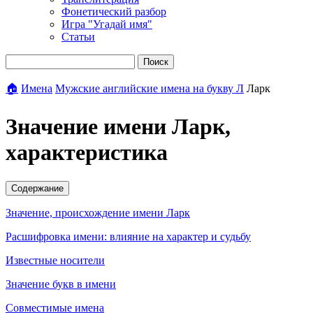
Фонетический разбор
Игра "Угадай имя"
Статьи
Поиск
🏠
Имена
Мужские английские имена на букву Л
Ларк
Значение имени Ларк,
характеристика
Содержание
Значение, происхождение имени Ларк
Расшифровка имени: влияние на характер и судьбу
Известные носители
Значение букв в имени
Совместимые имена