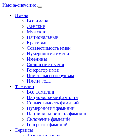
Имена-значение
Имена
Все имена
Женские
Мужские
Национальные
Красивые
Совместимость имен
Нумерология имени
Именины
Склонение имени
Генератор имен
Поиск имен по буквам
Имена года
Фамилии
Все фамилии
Национальные фамилии
Совместимость фамилий
Нумерология фамилий
Национальность по фамилии
Склонение фамилий
Генератор фамилий
Сервисы
Транслитерация