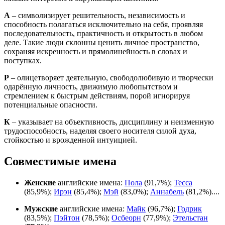
А
– символизирует решительность, независимость и
способность полагаться исключительно на себя, проявляя
последовательность, практичность и открытость в любом
деле. Такие люди склонны ценить личное пространство,
сохраняя искренность и прямолинейность в словах и
поступках.
Р
– олицетворяет деятельную, свободолюбивую и творчески
одарённую личность, движимую любопытством и
стремлением к быстрым действиям, порой игнорируя
потенциальные опасности.
К
– указывает на объективность, дисциплину и неизменную
трудоспособность, наделяя своего носителя силой духа,
стойкостью и врожденной интуицией.
Совместимые имена
Женские
английские имена:
Пола
(91,7%);
Тесса
(85,9%);
Ирэн
(85,4%);
Мэй
(83,0%);
Аннабель
(81,2%)....
Мужские
английские имена:
Майк
(96,7%);
Годрик
(83,5%);
Пэйтон
(78,5%);
Осбеорн
(77,9%);
Этельстан