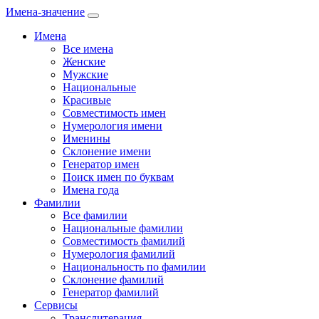
Имена-значение
Имена
Все имена
Женские
Мужские
Национальные
Красивые
Совместимость имен
Нумерология имени
Именины
Склонение имени
Генератор имен
Поиск имен по буквам
Имена года
Фамилии
Все фамилии
Национальные фамилии
Совместимость фамилий
Нумерология фамилий
Национальность по фамилии
Склонение фамилий
Генератор фамилий
Сервисы
Транслитерация