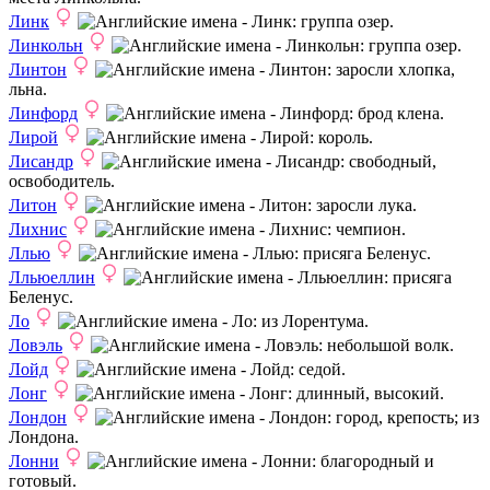
Линк
: группа озер.
Линкольн
: группа озер.
Линтон
: заросли хлопка,
льна.
Линфорд
: брод клена.
Лирой
: король.
Лисандр
: свободный,
освободитель.
Литон
: заросли лука.
Лихнис
: чемпион.
Ллью
: присяга Беленус.
Лльюеллин
: присяга
Беленус.
Ло
: из Лорентума.
Ловэль
: небольшой волк.
Лойд
: седой.
Лонг
: длинный, высокий.
Лондон
: город, крепость; из
Лондона.
Лонни
: благородный и
готовый.