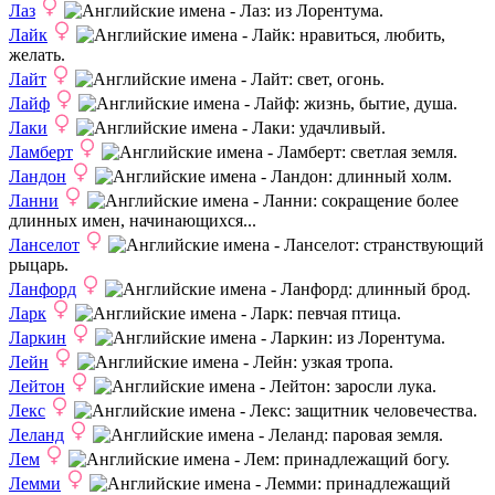
Лаз
: из Лорентума.
Лайк
: нравиться, любить,
желать.
Лайт
: свет, огонь.
Лайф
: жизнь, бытие, душа.
Лаки
: удачливый.
Ламберт
: светлая земля.
Ландон
: длинный холм.
Ланни
: сокращение более
длинных имен, начинающихся...
Ланселот
: странствующий
рыцарь.
Ланфорд
: длинный брод.
Ларк
: певчая птица.
Ларкин
: из Лорентума.
Лейн
: узкая тропа.
Лейтон
: заросли лука.
Лекс
: защитник человечества.
Леланд
: паровая земля.
Лем
: принадлежащий богу.
Лемми
: принадлежащий