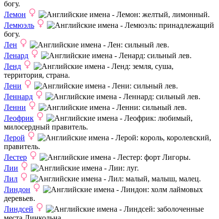
богу.
Лемон
: желтый, лимонный.
Лемюэль
: принадлежащий
богу.
Лен
: сильный лев.
Ленард
: сильный лев.
Ленд
: земля, суша,
территория, страна.
Лени
: сильный лев.
Леннард
: сильный лев.
Ленни
: сильный лев.
Леофрик
: любимый,
милосердный правитель.
Лерой
: король, королевский,
правитель.
Лестер
: форт Лигоры.
Лии
: луг.
Лил
: малый, малыш, малец.
Линдон
: холм лаймовых
деревьев.
Линдсей
: заболоченные
места Линкольна.