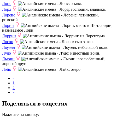
Лонс
: земля.
Лорд
: господин, владыка.
Лоренс
: латинский,
римский.
Лорни
: место в Шотландии,
называемое Лорн.
Лоррин
: из Лорентума.
Лосон
: сын закона.
Лоуэлл
: небольшой волк.
Лудо
: известный воин.
Льюин
: возлюбленный,
дорогой друг.
Лэйк
: озеро.
«
1
2
»
Поделиться в соцсетях
Нажмите на кнопку: