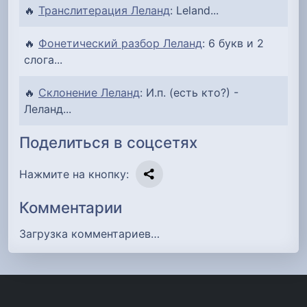
🔥
Транслитерация Леланд
: Leland...
🔥
Фонетический разбор Леланд
: 6 букв и 2
слога...
🔥
Склонение Леланд
: И.п. (есть кто?) -
Леланд...
Поделиться в соцсетях
Нажмите на кнопку:
Комментарии
Загрузка комментариев…