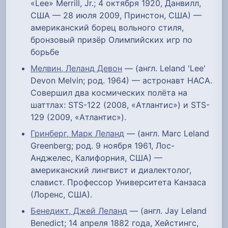
«Lee» Merrill, Jr.; 4 октября 1920, Данвилл,
США — 28 июля 2009, Принстон, США) —
американский борец вольного стиля,
бронзовый призёр Олимпийских игр по
борьбе
Мелвин, Леланд Девон
— (англ. Leland 'Lee'
Devon Melvin; род. 1964) — астронавт НАСА.
Совершил два космических полёта на
шаттлах: STS-122 (2008, «Атлантис») и STS-
129 (2009, «Атлантис»).
Гринберг, Марк Леланд
— (англ. Marc Leland
Greenberg; род. 9 ноября 1961, Лос-
Анджелес, Калифорния, США) —
американский лингвист и диалектолог,
славист. Профессор Университета Канзаса
(Лоренс, США).
Бенедикт, Джей Леланд
— (англ. Jay Leland
Benedict; 14 апреля 1882 года, Хейстингс,