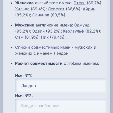
Женские
английские имена:
Этель
(89,7%);
Хильда
(89,4%);
Леофгит
(86,6%);
Айрин
(85,2%);
Саннива
(83,5%)....
Мужские
английские имена:
Эдмунд
(95,2%);
Эдвин
(93,2%);
Кеолвульф
(82,2%);
Сэм
(81,9%);
Ник
(79,4%)....
Списки совместимых имен
- мужских и
женских с именем Лэндон
Расчет совместимости
с любым именем:
Имя №1:
Имя №2: