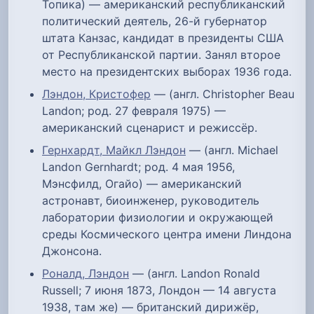
Топика) — американский республиканский
политический деятель, 26-й губернатор
штата Канзас, кандидат в президенты США
от Республиканской партии. Занял второе
место на президентских выборах 1936 года.
Лэндон, Кристофер
— (англ. Christopher Beau
Landon; род. 27 февраля 1975) —
американский сценарист и режиссёр.
Гернхардт, Майкл Лэндон
— (англ. Michael
Landon Gernhardt; род. 4 мая 1956,
Мэнсфилд, Огайо) — американский
астронавт, биоинженер, руководитель
лаборатории физиологии и окружающей
среды Космического центра имени Линдона
Джонсона.
Роналд, Лэндон
— (англ. Landon Ronald
Russell; 7 июня 1873, Лондон — 14 августа
1938, там же) — британский дирижёр,