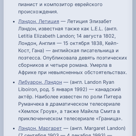
пианист и композитор еврейского
происхождения.
Лэндон, Летиция
— Летиция Элизабет
Лэндон, известная также как L.E.L. (англ.
Letitia Elizabeth Landon; 14 августа 1802,
Лондон, Англия — 15 октября 1838, Кейп-
Кост, Гана) — английская писательница и
поэтесса. Опубликовала девять поэтических
сборников и четыре романа. Умерла в
Африке при невыясненных обстоятельствах.
Либуарон, Лэндон
— (англ. Landon Ryan
Liboiron, род. 5 января 1992) — канадский
актёр. Наиболее известен по роли Питера
Руманчека в драматическом телесериале
«Хемлок Гроув», а также Майкла Смита в
приключенческом телесериале «Граница».
Лэндон, Маргарет
— (англ. Margaret Landon)
(7 сентября 1903 — 4 декабря 1993) —