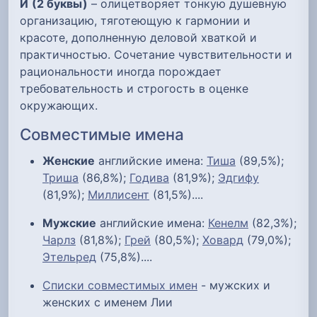
И
(2 буквы)
– олицетворяет тонкую душевную
организацию, тяготеющую к гармонии и
красоте, дополненную деловой хваткой и
практичностью. Сочетание чувствительности и
рациональности иногда порождает
требовательность и строгость в оценке
окружающих.
Совместимые имена
Женские
английские имена:
Тиша
(89,5%);
Триша
(86,8%);
Годива
(81,9%);
Эдгифу
(81,9%);
Миллисент
(81,5%)....
Мужские
английские имена:
Кенелм
(82,3%);
Чарлз
(81,8%);
Грей
(80,5%);
Ховард
(79,0%);
Этельред
(75,8%)....
Списки совместимых имен
- мужских и
женских с именем Лии