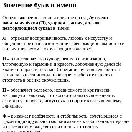
Значение букв в имени
Определяющее значение и влияние на судьбу имеют
начальная буква (Л)
,
ударная гласная
, а также
повторяющиеся буквы
в имени.
Л
– отражает восприимчивость, любовь к искусству и
общению, притягивая внимание своей эмоциональностью и
живым интересом к окружающим явлениям.
И
– олицетворяет тонкую душевную организацию,
тяготеющую к гармонии и красоте, дополненную деловой
хваткой и практичностью. Сочетание чувствительности и
рациональности иногда порождает требовательность и
строгость в оценке окружающих.
Н
– обозначает волевого, независимого и критически
мыслящего человека, готового отстаивать своё мнение,
активно участвуя в дискуссиях и сопротивляясь внешнему
влиянию.
Ф
– выражает надёжность и стабильность, сочетающиеся с
яркой индивидуальностью, вниманием к собственной персоне
и стремлением выделяться из толпы с оттенком
экстравагантности.