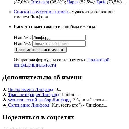
(87,0%);
Этельред
(86,8%);
Чарлз
(82,5%);
Грей
(78,5%)....
Списки совместимых имен
- мужских и женских с
именем Линфорд
Расчет совместимости
с любым именем:
Имя №1:
Имя №2:
Рассчитать совместимость
Отправляя форму, вы соглашаетесь с
Политикой
конфиденциальности
Дополнительно об имени
🔥
Число имени Линфорд
: 9...
🔥
Транслитерация Линфорд
: Linford...
🔥
Фонетический разбор Линфорд
: 7 букв и 2 слога...
🔥
Склонение Линфорд
: И.п. (есть кто?) - Линфорд...
Поделиться в соцсетях