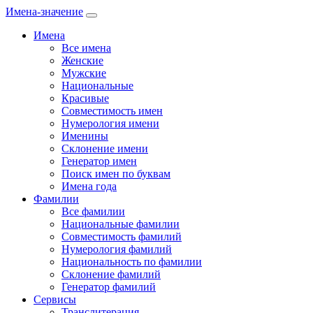
Имена-значение
Имена
Все имена
Женские
Мужские
Национальные
Красивые
Совместимость имен
Нумерология имени
Именины
Склонение имени
Генератор имен
Поиск имен по буквам
Имена года
Фамилии
Все фамилии
Национальные фамилии
Совместимость фамилий
Нумерология фамилий
Национальность по фамилии
Склонение фамилий
Генератор фамилий
Сервисы
Транслитерация