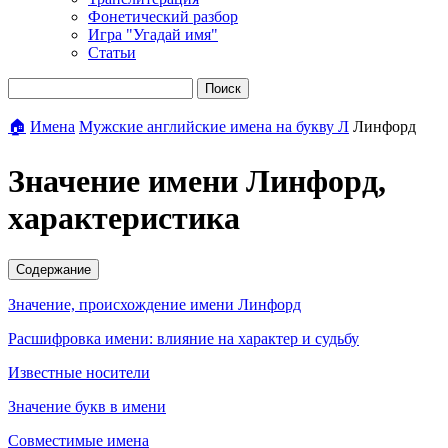
Фонетический разбор
Игра "Угадай имя"
Статьи
Поиск
🏠
Имена
Мужские английские имена на букву Л
Линфорд
Значение имени Линфорд,
характеристика
Содержание
Значение, происхождение имени Линфорд
Расшифровка имени: влияние на характер и судьбу
Известные носители
Значение букв в имени
Совместимые имена