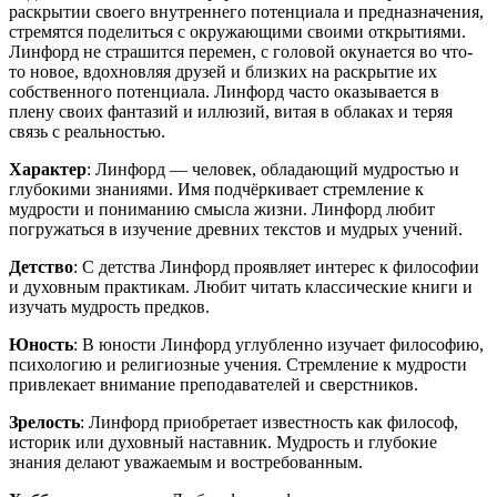
раскрытии своего внутреннего потенциала и предназначения,
стремятся поделиться с окружающими своими открытиями.
Линфорд не страшится перемен, с головой окунается во что-
то новое, вдохновляя друзей и близких на раскрытие их
собственного потенциала. Линфорд часто оказывается в
плену своих фантазий и иллюзий, витая в облаках и теряя
связь с реальностью.
Характер
: Линфорд — человек, обладающий мудростью и
глубокими знаниями. Имя подчёркивает стремление к
мудрости и пониманию смысла жизни. Линфорд любит
погружаться в изучение древних текстов и мудрых учений.
Детство
: С детства Линфорд проявляет интерес к философии
и духовным практикам. Любит читать классические книги и
изучать мудрость предков.
Юность
: В юности Линфорд углубленно изучает философию,
психологию и религиозные учения. Стремление к мудрости
привлекает внимание преподавателей и сверстников.
Зрелость
: Линфорд приобретает известность как философ,
историк или духовный наставник. Мудрость и глубокие
знания делают уважаемым и востребованным.