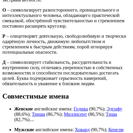
О
– символизирует разностороннего, проницательного и
интеллектуального человека, обладающего практической
смекалкой, обострённой чувствительностью и стремлением
постоянно расширять кругозор.
Р
– олицетворяет деятельную, свободолюбивую и творчески
одарённую личность, движимую любопытством и
стремлением к быстрым действиям, порой игнорируя
потенциальные опасности.
Д
– символизирует стабильность, рассудительность и
внутреннюю силу, отличаясь уверенностью в собственных
возможностях и способности последовательно достигать
целей. Буква подчеркивает серьезность намерений,
обязательность и уважение к близким людям.
Совместимые имена
Женские
английские имена:
Годива
(90,7%);
Эдгифу
(88,6%);
Триша
(86,7%);
Миллисент
(86,5%);
Тиша
(82,7%)....
Мужские
английские имена:
Ховард
(90,7%);
Кенелм