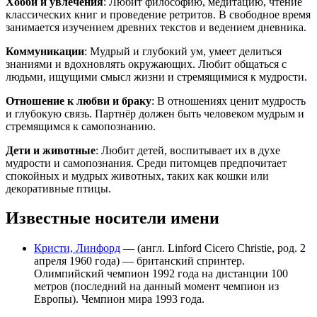
Хобби и увлечения
: Любит философию, медитацию, чтение
классических книг и проведение ретритов. В свободное время
занимается изучением древних текстов и ведением дневника.
Коммуникации
: Мудрый и глубокий ум, умеет делиться
знаниями и вдохновлять окружающих. Любит общаться с
людьми, ищущими смысл жизни и стремящимися к мудрости.
Отношение к любви и браку
: В отношениях ценит мудрость
и глубокую связь. Партнёр должен быть человеком мудрым и
стремящимся к самопознанию.
Дети и животные
: Любит детей, воспитывает их в духе
мудрости и самопознания. Среди питомцев предпочитает
спокойных и мудрых животных, таких как кошки или
декоративные птицы.
Известные носители имени
Кристи, Линфорд
— (англ. Linford Cicero Christie, род. 2
апреля 1960 года) — британский спринтер.
Олимпийский чемпион 1992 года на дистанции 100
метров (последний на данный момент чемпион из
Европы). Чемпион мира 1993 года.