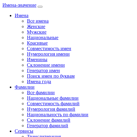
Имена-значение
Имена
Все имена
Женские
Мужские
Национальные
Красивые
Совместимость имен
Нумерология имени
Именины
Склонение имени
Генератор имен
Поиск имен по буквам
Имена года
Фамилии
Все фамилии
Национальные фамилии
Совместимость фамилий
Нумерология фамилий
Национальность по фамилии
Склонение фамилий
Генератор фамилий
Сервисы
Транслитерация