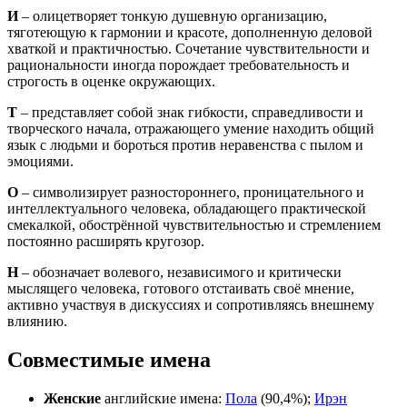
И
– олицетворяет тонкую душевную организацию,
тяготеющую к гармонии и красоте, дополненную деловой
хваткой и практичностью. Сочетание чувствительности и
рациональности иногда порождает требовательность и
строгость в оценке окружающих.
Т
– представляет собой знак гибкости, справедливости и
творческого начала, отражающего умение находить общий
язык с людьми и бороться против неравенства с пылом и
эмоциями.
О
– символизирует разностороннего, проницательного и
интеллектуального человека, обладающего практической
смекалкой, обострённой чувствительностью и стремлением
постоянно расширять кругозор.
Н
– обозначает волевого, независимого и критически
мыслящего человека, готового отстаивать своё мнение,
активно участвуя в дискуссиях и сопротивляясь внешнему
влиянию.
Совместимые имена
Женские
английские имена:
Пола
(90,4%);
Ирэн