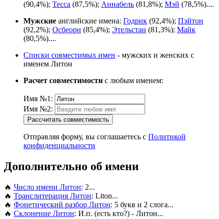
(90,4%);
Тесса
(87,5%);
Аннабель
(81,8%);
Мэй
(78,5%)....
Мужские
английские имена:
Годрик
(92,4%);
Пэйтон
(92,2%);
Осбеорн
(85,4%);
Этельстан
(81,3%);
Майк
(80,5%)....
Списки совместимых имен
- мужских и женских с
именем Литон
Расчет совместимости
с любым именем:
Имя №1:
Имя №2:
Рассчитать совместимость
Отправляя форму, вы соглашаетесь с
Политикой
конфиденциальности
Дополнительно об имени
🔥
Число имени Литон
: 2...
🔥
Транслитерация Литон
: Liton...
🔥
Фонетический разбор Литон
: 5 букв и 2 слога...
🔥
Склонение Литон
: И.п. (есть кто?) - Литон...