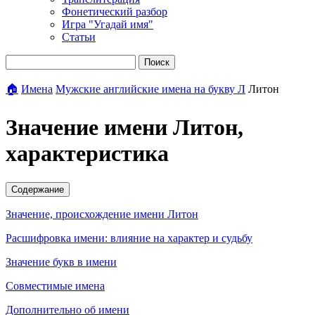
Фонетический разбор
Игра "Угадай имя"
Статьи
Поиск
🏠
Имена
Мужские английские имена на букву Л
Литон
Значение имени Литон,
характеристика
Содержание
Значение, происхождение имени Литон
Расшифровка имени: влияние на характер и судьбу
Значение букв в имени
Совместимые имена
Дополнительно об имени