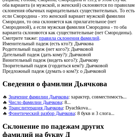
оба варианта (и мужской, и женский) склоняются по правилам
склонения обычных нарицательных существительных. То есть
если Смородина - это женский вариант мужской фамилии
Смородин, то она склоняется как прилагательное (нет
Смородиной), а если мужская фамилия Смородина - то оба
варианта склоняются как существительные (нет Смородины).
Смотрите также:
правила склонения фамилий
.
Именительный падеж (есть кто?): Дьячкова
Родительный падеж (нет кого?): Дьячковой
Дательный падеж (дать кому?): Дьячковой
Винительный падеж (видеть кого?): Дьячкову
Творительный падеж (гордиться кем?): Дьячковой
Предложный падеж (думать о ком?): о Дьячковой
Сведения о фамилии Дьячкова
🔥
Значение фамилии Дьячкова
: характер, совместимость...
🔥
Число фамилии Дьячкова
: 8...
🔥
Транслитерация Дьячкова
: Dyachkova...
🔥
Фонетический разбор Дьячкова
: 8 букв и 3 слога...
Склонение по падежам других
фамилий на букву Д