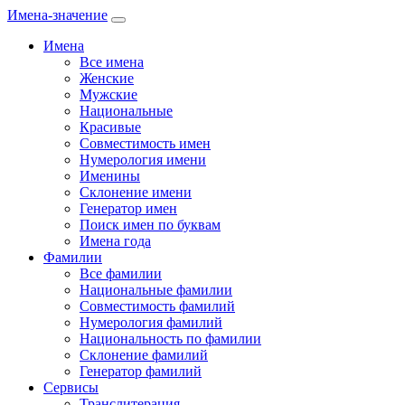
Имена-значение
Имена
Все имена
Женские
Мужские
Национальные
Красивые
Совместимость имен
Нумерология имени
Именины
Склонение имени
Генератор имен
Поиск имен по буквам
Имена года
Фамилии
Все фамилии
Национальные фамилии
Совместимость фамилий
Нумерология фамилий
Национальность по фамилии
Склонение фамилий
Генератор фамилий
Сервисы
Транслитерация