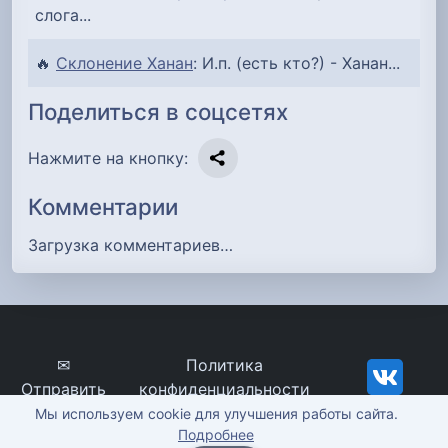
слога...
🔥
Склонение Ханан
: И.п. (есть кто?) - Ханан...
Поделиться в соцсетях
Нажмите на кнопку:
Комментарии
Загрузка комментариев…
✉
Политика
Отправить
конфиденциальности
сообщение
imena-znachenie.ru, ©
Мы используем cookie для улучшения работы сайта.
Подробнее
2012-2026