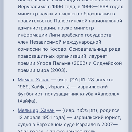
Иерусалима с 1996 года, в 1996—1998 годах
министр науки и высшего образования в
правительстве Палестинской национальной
администрации, позже министр
информации Лиги арабских государств,
член Независимой международной
комиссии по Косово. Основательница ряда
правозащитных организаций, лауреат
премии Улофа Пальме (2002) и Сиднейской
премии мира (2003).
Маман, Ханан
— (ивр. חנן ממן‎; 28 августа
1989, Хайфа, Израиль) — израильский
футболист, полузащитник клуба «Хапоэль»
(Хайфа).
Мельцер, Ханан
— ((ивр. חנן מלצר‎), родился
12 апреля 1951 года) — израильский юрист,
судья в Верховном суде Израиля в 2007—
2021 годах, а также заместитель