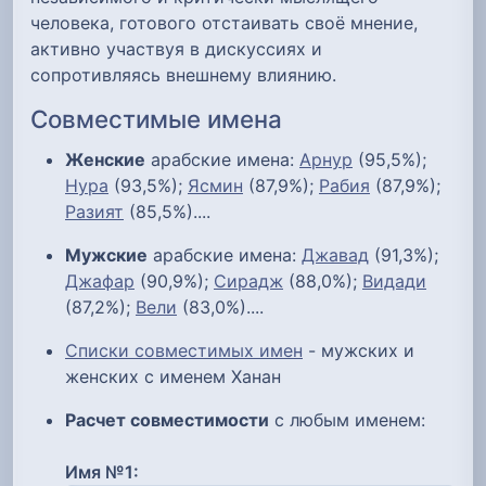
человека, готового отстаивать своё мнение,
активно участвуя в дискуссиях и
сопротивляясь внешнему влиянию.
Совместимые имена
Женские
арабские имена:
Арнур
(95,5%);
Нура
(93,5%);
Ясмин
(87,9%);
Рабия
(87,9%);
Разият
(85,5%)....
Мужские
арабские имена:
Джавад
(91,3%);
Джафар
(90,9%);
Сирадж
(88,0%);
Видади
(87,2%);
Вели
(83,0%)....
Списки совместимых имен
- мужских и
женских с именем Ханан
Расчет совместимости
с любым именем:
Имя №1: