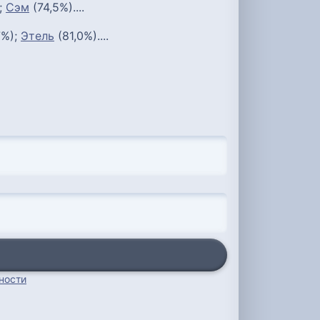
;
Сэм
(74,5%)....
7%);
Этель
(81,0%)....
ности