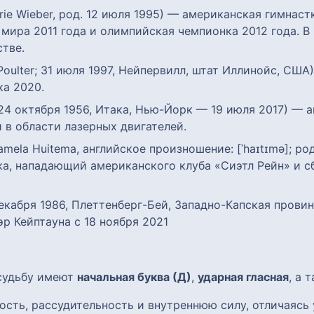
rie Wieber, род. 12 июля 1995) — американская гимнас
мира 2011 года и олимпийская чемпионка 2012 года. В 
тве.
Poulter; 31 июля 1997, Нейпервилл, штат Иллинойс, СШ
а 2020.
; 24 октября 1956, Итака, Нью-Йорк — 19 июля 2017) —
в области лазерных двигателей.
amela Huitema, английское произношение: [ˈhaɪtɪmə]; ро
ка, нападающий американского клуба «Сиэтл Рейн» и 
екабря 1986, Плеттенберг-Бей, Западно-Капская пров
р Кейптауна с 18 ноября 2021
 судьбу имеют
начальная буква (Д)
,
ударная гласная
, а 
ость, рассудительность и внутреннюю силу, отличаясь