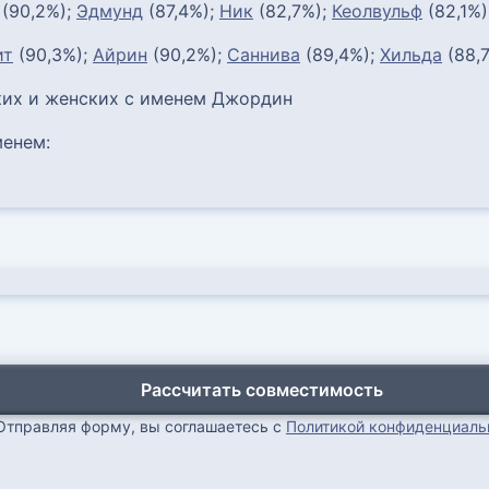
(90,2%);
Эдмунд
(87,4%);
Ник
(82,7%);
Кеолвульф
(82,1%)
ит
(90,3%);
Айрин
(90,2%);
Саннива
(89,4%);
Хильда
(88,
их и женских с именем Джордин
енем:
Рассчитать совместимость
Отправляя форму, вы соглашаетесь с
Политикой конфиденциаль