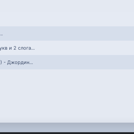
..
букв и 2 слога...
?) - Джордин...