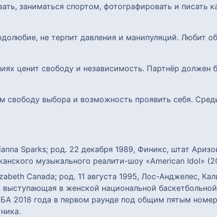
вать, заниматься спортом, фотографировать и писать 
одолюбие, не терпит давления и манипуляций. Любит о
ниях ценит свободу и независимость. Партнёр должен
 им свободу выбора и возможность проявить себя. Сре
rianna Sparks; род. 22 декабря 1989, Финикс, штат Ари
анского музыкального реалити-шоу «American Idol» (2
lizabeth Canada; род. 11 августа 1995, Лос-Анджелес, 
, выступающая в женской национальной баскетбольной
НБА 2018 года в первом раунде под общим пятым номе
ника.