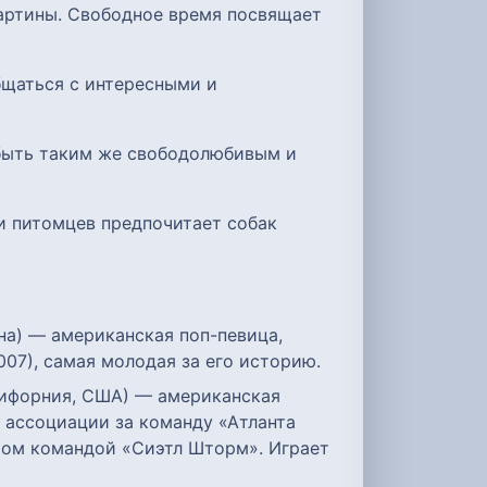
картины. Свободное время посвящает
бщаться с интересными и
 быть таким же свободолюбивым и
ди питомцев предпочитает собак
зона) — американская поп-певица,
007), самая молодая за его историю.
Калифорния, США) — американская
 ассоциации за команду «Атланта
ром командой «Сиэтл Шторм». Играет