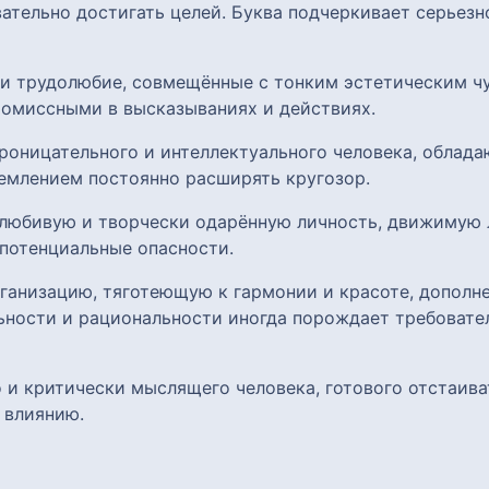
тельно достигать целей. Буква подчеркивает серьезн
 и трудолюбие, совмещённые с тонким эстетическим чу
омиссными в высказываниях и действиях.
роницательного и интеллектуального человека, облад
емлением постоянно расширять кругозор.
олюбивую и творчески одарённую личность, движимую
потенциальные опасности.
анизацию, тяготеющую к гармонии и красоте, дополн
ьности и рациональности иногда порождает требовател
 и критически мыслящего человека, готового отстаиват
 влиянию.