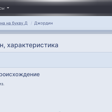
исы
на на букву Д
Джордин
н, характеристика
происхождение
из.