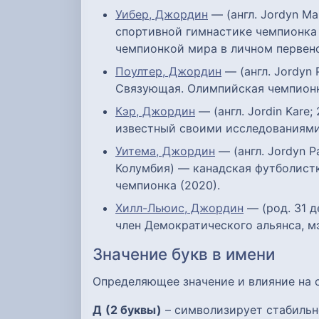
Уибер, Джордин
— (англ. Jordyn Ma
спортивной гимнастике чемпионка 
чемпионкой мира в личном первенс
Поултер, Джордин
— (англ. Jordyn 
Связующая. Олимпийская чемпионк
Кэр, Джордин
— (англ. Jordin Kare
известный своими исследованиями 
Уитема, Джордин
— (англ. Jordyn P
Колумбия) — канадская футболист
чемпионка (2020).
Хилл-Льюис, Джордин
— (род. 31 д
член Демократического альянса, мэ
Значение букв в имени
Определяющее значение и влияние на
Д
(2 буквы)
– символизирует стабильн