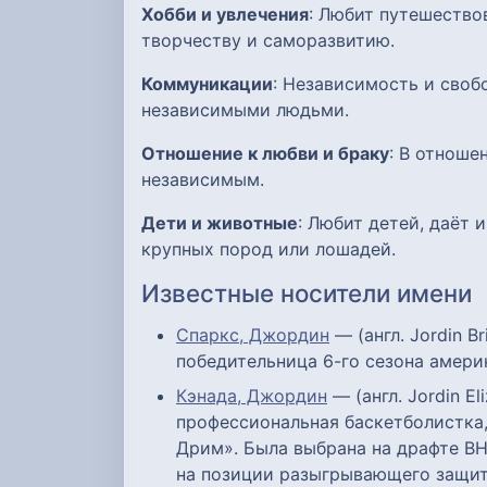
Хобби и увлечения
: Любит путешество
творчеству и саморазвитию.
Коммуникации
: Независимость и своб
независимыми людьми.
Отношение к любви и браку
: В отноше
независимым.
Дети и животные
: Любит детей, даёт
крупных пород или лошадей.
Известные носители имени
Спаркс, Джордин
— (англ. Jordin B
победительница 6-го сезона америк
Кэнада, Джордин
— (англ. Jordin E
профессиональная баскетболистка
Дрим». Была выбрана на драфте В
на позиции разыгрывающего защит